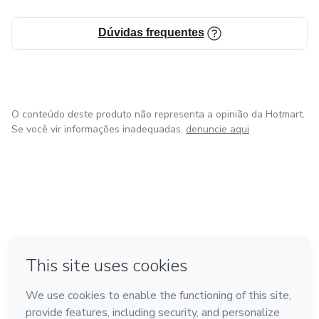
Dúvidas frequentes
O conteúdo deste produto não representa a opinião da Hotmart.
Se você vir informações inadequadas,
denuncie aqui
em Bogotá
em Amsterdam
em Madrid
na Cidade do México
Feito com
❤
em Belo Horizonte