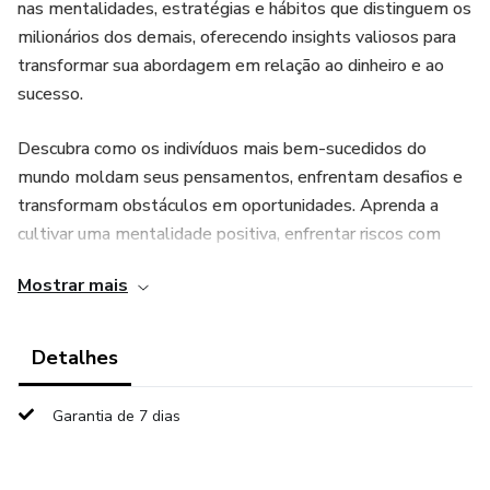
nas mentalidades, estratégias e hábitos que distinguem os
milionários dos demais, oferecendo insights valiosos para
transformar sua abordagem em relação ao dinheiro e ao
sucesso.
Descubra como os indivíduos mais bem-sucedidos do
mundo moldam seus pensamentos, enfrentam desafios e
transformam obstáculos em oportunidades. Aprenda a
cultivar uma mentalidade positiva, enfrentar riscos com
confiança e desenvolver a resiliência necessária para
Mostrar mais
superar adversidades financeiras.
O eBook aborda temas fundamentais, como a importância
Detalhes
do pensamento positivo, a gestão eficaz do tempo,
estratégias de investimento inteligentes e a construção de
Garantia de 7 dias
relacionamentos significativos. Além disso, oferece
exercícios práticos e dicas acionáveis para ajudar os leitores
a aplicarem esses princípios em suas próprias vidas.