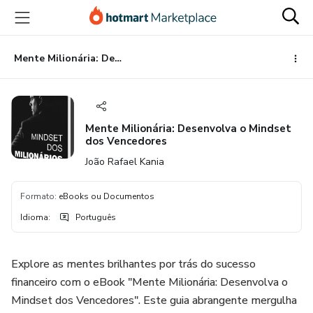
Ir
Ir
Ir
para
para
para
o
o
o
conteúdo
pagamento
rodapé
Mente Milionária: Desenvolva o Mindset dos Vencedores
principal
Mente Milionária: Desenvolva o Mindset
dos Vencedores
João Rafael Kania
Formato
:
eBooks ou Documentos
Idioma
:
Português
Explore as mentes brilhantes por trás do sucesso
financeiro com o eBook "Mente Milionária: Desenvolva o
Mindset dos Vencedores". Este guia abrangente mergulha