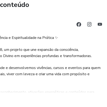
 conteúdo
cia e Espiritualidade na Prática ✨
8, um projeto que une expansão da consciência,
m o Divino em experiências profundas e transformadoras.
ade e desenvolvemos vivências, cursos e eventos para quem
ais, viver com leveza e criar uma vida com propósito e
toconhecimento, ativações energéticas e conteúdos para
udo com profundidade, amor e presença.