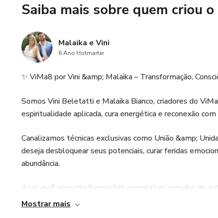
Saiba mais sobre quem criou o
Malaika e Vini
6 Ano Hotmarter
✨ ViMa8 por Vini &amp; Malaika – Transformação, Consciên
Somos Vini Beletatti e Malaika Bianco, criadores do ViMa
espiritualidade aplicada, cura energética e reconexão co
Canalizamos técnicas exclusivas como União &amp; Unid
deseja desbloquear seus potenciais, curar feridas emocion
abundância.
Aqui você encontra formações completas, jornadas de au
quem escolheu despertar e cocriar uma nova realidade. T
Mostrar mais