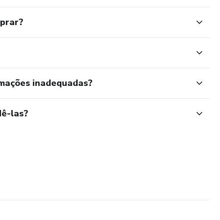
mprar?
rmações inadequadas?
ê-las?