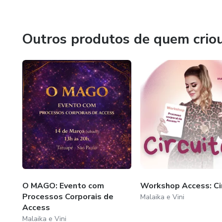
🌟 Cursos, Rituais e Ferramentas Canalizadas
🌟 Terapias e Técnicas Energéticas
Outros produtos de quem crio
🌟 Expansão espiritual com pé no chão
🌟 Liberação de traumas, ancestralidade e bloqueios
🌟 Conexão real com o sagrado que habita em você
Com amor e consciência,
Vini &amp; Malaika | ViMa8
“Transformar o mundo começa dentro.”
O MAGO: Evento com
Workshop Access: Ci
Processos Corporais de
Malaika e Vini
Access
Malaika e Vini