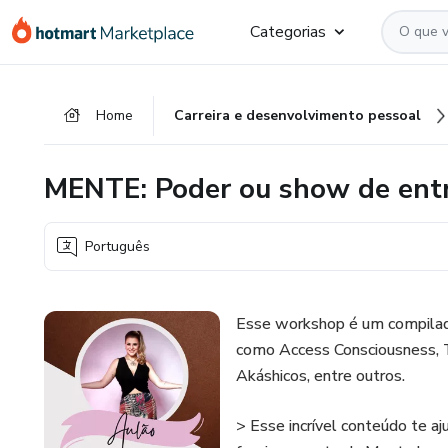
Ir
Ir
Ir
Categorias
para
para
para
o
o
o
conteúdo
pagamento
rodapé
Home
Carreira e desenvolvimento pessoal
principal
MENTE: Poder ou show de ent
Português
Esse workshop é um compilado
como Access Consciousness, Th
Akáshicos, entre outros.
> Esse incrível conteúdo te aj