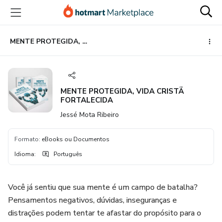
Ir
Ir
Ir
para
para
para
o
o
o
conteúdo
pagamento
rodapé
MENTE PROTEGIDA, VIDA CRISTÃ FORTALECIDA
principal
MENTE PROTEGIDA, VIDA CRISTÃ
FORTALECIDA
Jessé Mota Ribeiro
Formato
:
eBooks ou Documentos
Idioma
:
Português
Você já sentiu que sua mente é um campo de batalha?
Pensamentos negativos, dúvidas, inseguranças e
distrações podem tentar te afastar do propósito para o