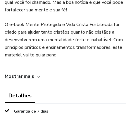
qual você foi chamado. Mas a boa notícia é que você pode
fortalecer sua mente e sua fé!
O e-book Mente Protegida e Vida Cristã Fortalecida foi
criado para ajudar tanto cristãos quanto não cristãos a
desenvolverem uma mentalidade forte e inabalável. Com
princípios práticos e ensinamentos transformadores, este
material vai te guiar para:
✅ Blindar sua mente contra pensamentos que te
Mostrar mais
enfraquecem
✅ Construir uma fé firme para enfrentar desafios
Detalhes
✅ Vencer as batalhas internas que te impedem de avançar
Garantia de 7 dias
✅ Manter o foco no seu propósito, sem se deixar abalar
pelo medo ou pela dúvida