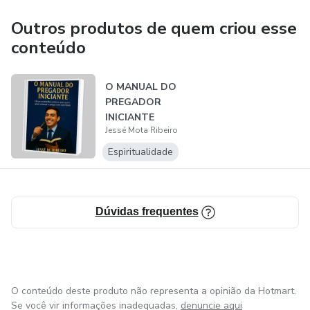
Outros produtos de quem criou esse
conteúdo
O MANUAL DO
PREGADOR
INICIANTE
Jessé Mota Ribeiro
Espiritualidade
Dúvidas frequentes
O conteúdo deste produto não representa a opinião da Hotmart.
Se você vir informações inadequadas,
denuncie aqui