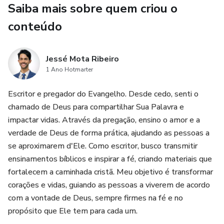
Saiba mais sobre quem criou o
Se você deseja ter uma mente fortalecida e viver com
conteúdo
mais clareza, direção e confiança, este e-book é para você!
Adquira agora e dê o primeiro passo para uma vida com
Jessé Mota Ribeiro
1 Ano Hotmarter
mais propósito e firmeza!
Escritor e pregador do Evangelho. Desde cedo, senti o
chamado de Deus para compartilhar Sua Palavra e
impactar vidas. Através da pregação, ensino o amor e a
verdade de Deus de forma prática, ajudando as pessoas a
se aproximarem d'Ele. Como escritor, busco transmitir
ensinamentos bíblicos e inspirar a fé, criando materiais que
fortalecem a caminhada cristã. Meu objetivo é transformar
corações e vidas, guiando as pessoas a viverem de acordo
com a vontade de Deus, sempre firmes na fé e no
propósito que Ele tem para cada um.