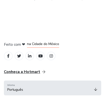
em Bogotá
em Amsterdam
em Madrid
na Cidade do México
Feito com
❤
em Belo Horizonte
Conheça a Hotmart
Idioma
Português