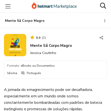
Ir
Ir
Ir
para
para
para
o
o
o
conteúdo
pagamento
rodapé
Mente Sã Corpo Magro
principal
5.0
(
2
)
Mente Sã Corpo Magro
Jessica Coutinho
Formato
:
eBooks ou Documentos
Idioma
:
Português
A jornada do emagrecimento pode ser desafiadora,
especialmente em um mundo onde somos
constantemente bombardeadas com padrões de beleza
inatingíveis e promessas de soluções rápidas.