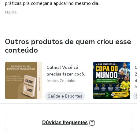
práticas pra começar a aplicar no mesmo dia.
FELIPE
Outros produtos de quem criou esse
conteúdo
Calma! Você só
precisa fazer cocô.
2
d
Jessica Coutinho
J
L
Saúde e Esportes
Dúvidas frequentes