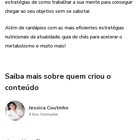
estratégias de como trabalhar a sua mente para conseguir
para construir uma autoestima sólida e um bem-estar
pleno.
chegar ao seu objetivo sem se sabotar.
Além de cardápios com as mais eficientes estratégias
nutricionais da atualidade, guia de chás para acelerar o
metabolismo e muito mais!
Saiba mais sobre quem criou o
conteúdo
Jessica Coutinho
9 Ano Hotmarter