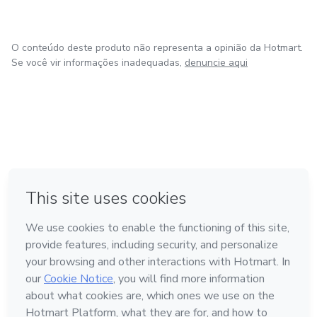
O conteúdo deste produto não representa a opinião da Hotmart.
Se você vir informações inadequadas,
denuncie aqui
em Amsterdam
em Madrid
em Bogotá
Feito com
❤
em Belo Horizonte
na Cidade do México
Conheça a Hotmart
Idioma