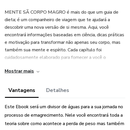
MENTE SÃ CORPO MAGRO é mais do que um guia de
dieta; é um companheiro de viagem que te ajudará a
descobrir uma nova versão de si mesma. Aqui, você
encontrará informações baseadas em ciência, dicas práticas
e motivação para transformar não apenas seu corpo, mas
também sua mente e espírito. Cada capítulo foi
cuidadosamente elaborado para fornecer a você o
conhecimento e as ferramentas necessárias para fazer
Mostrar mais
mudanças duradouras e significativas.
Alguns dos temas abordados : a importância da nutrição
Vantagens
Detalhes
adequada, a integração de exercícios físicos, o impacto do
sono e da hidratação, e como cuidar da saúde mental e
Este Ebook será um divisor de águas para a sua jornada no
emocional durante o processo de emagrecimento.
processo de emagrecimento. Nele você encontrará toda a
Também exploraremos maneiras de manter o peso
teoria sobre como acontece a perda de peso mas também
alcançado, evitando o temido efeito sanfona, e estratégias