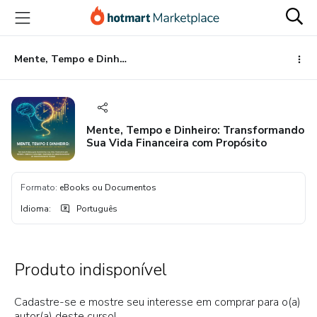
Ir
Ir
Ir
para
para
para
o
o
o
conteúdo
pagamento
rodapé
Mente, Tempo e Dinheiro: Transformando Sua Vida Financeira com Propósito
principal
Mente, Tempo e Dinheiro: Transformando
Sua Vida Financeira com Propósito
Formato
:
eBooks ou Documentos
Idioma
:
Português
Produto indisponível
Cadastre-se e mostre seu interesse em comprar para o(a)
autor(a) deste curso!