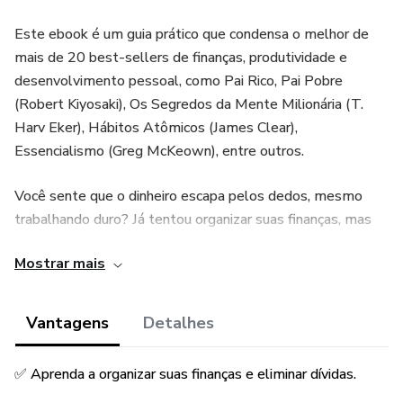
Este ebook é um guia prático que condensa o melhor de
mais de 20 best-sellers de finanças, produtividade e
desenvolvimento pessoal, como Pai Rico, Pai Pobre
(Robert Kiyosaki), Os Segredos da Mente Milionária (T.
Harv Eker), Hábitos Atômicos (James Clear),
Essencialismo (Greg McKeown), entre outros.
Você sente que o dinheiro escapa pelos dedos, mesmo
trabalhando duro? Já tentou organizar suas finanças, mas
sempre acaba voltando ao mesmo ponto? A verdade é
Mostrar mais
que dinheiro, tempo e mentalidade estão totalmente
conectados. Se você não mudar a forma como pensa e age,
nada muda.
Vantagens
Detalhes
➡️ Com ele, você vai:
✅ Aprenda a organizar suas finanças e eliminar dívidas.