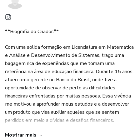
📖 Uma síntese prática de mais de 20 best-sellers
internacionais e nacionais de finanças, produtividade e
propósito, como:
**Biografia do Criador:**
Pai Rico, Pai Pobre – Robert Kiyosaki
Com uma sólida formação em Licenciatura em Matemática
e Análise e Desenvolvimento de Sistemas, trago uma
Os Segredos da Mente Milionária – T. Harv Eker
bagagem rica de experiências que me tornam uma
referência na área de educação financeira. Durante 15 anos,
Hábitos Atômicos – James Clear
atuei como gerente no Banco do Brasil, onde tive a
oportunidade de observar de perto as dificuldades
Essencialismo – Greg McKeown
financeiras enfrentadas por muitas pessoas. Essa vivência
me motivou a aprofundar meus estudos e a desenvolver
Mais Esperto que o Diabo – Napoleon Hill
um produto que visa auxiliar aqueles que se sentem
O Mito do Empreendedor – Michael Gerber
perdidos em meio a dívidas e desafios financeiros.
Mostrar mais
A Estratégia do Oceano Azul – W. Chan Kim & Renée
Minha missão é ajudar indivíduos a superar o descontrole