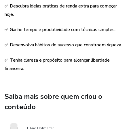
✔️ Aprender a quebrar crenças limitantes sobre dinheiro.
✅ Descubra ideias práticas de renda extra para começar
✔️ Organizar suas finanças e começar a eliminar dívidas.
hoje.
✔️ Descobrir ideias práticas de renda extra para iniciar ainda
✅ Ganhe tempo e produtividade com técnicas simples.
hoje.
✅ Desenvolva hábitos de sucesso que constroem riqueza.
✔️ Ganhar pelo menos 1 hora livre por dia para investir em
você.
✅ Tenha clareza e propósito para alcançar liberdade
financeira.
✔️ Criar hábitos financeiros e de produtividade que
constroem riqueza sustentável.
E o melhor: cada capítulo traz exercícios práticos, para você
Saiba mais sobre quem criou o
aplicar imediatamente e colher pequenas vitórias já na
conteúdo
primeira semana.
🏆 O Que Torna Este Ebook Único
1 Ano Hotmarter