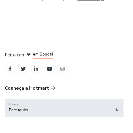
em Amsterdam
em Madrid
em Bogotá
Feito com
❤
em Belo Horizonte
na Cidade do México
Conheça a Hotmart
Idioma
Português