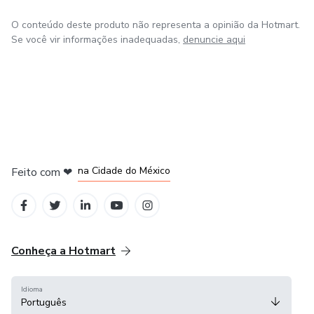
O conteúdo deste produto não representa a opinião da Hotmart.
Se você vir informações inadequadas,
denuncie aqui
em Bogotá
em Amsterdam
em Madrid
na Cidade do México
Feito com
❤
em Belo Horizonte
Conheça a Hotmart
Idioma
Português