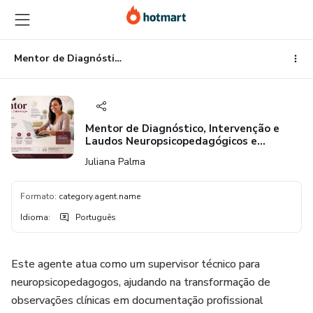
Ir
Ir
Ir
para
para
para
o
o
o
conteúdo
pagamento
rodapé
Mentor de Diagnóstico, Intervenção e Laudos Neuropsicopedagógicos e Psicopedagogicos
principal
Mentor de Diagnóstico, Intervenção e
Laudos Neuropsicopedagógicos e
Psicopedagogicos
Juliana Palma
Formato
:
category.agent.name
Idioma
:
Português
Este agente atua como um supervisor técnico para
neuropsicopedagogos, ajudando na transformação de
observações clínicas em documentação profissional