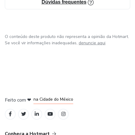
Dúvidas frequentes
O conteúdo deste produto não representa a opinião da Hotmart.
Se você vir informações inadequadas,
denuncie aqui
em Bogotá
em Amsterdam
em Madrid
na Cidade do México
Feito com
❤
em Belo Horizonte
Conheça a Hotmart