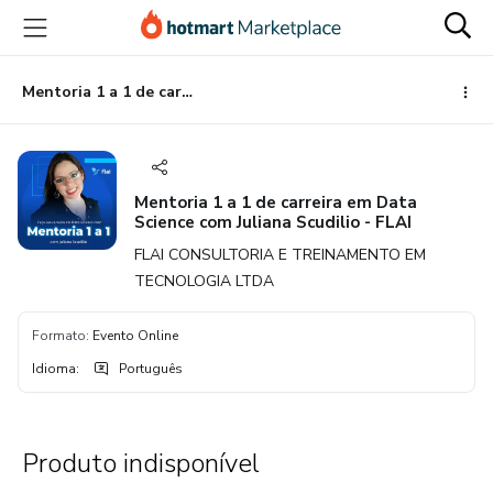
Ir
Ir
Ir
para
para
para
o
o
o
conteúdo
pagamento
rodapé
Mentoria 1 a 1 de carreira em Data Science com Juliana Scudilio - FLAI
principal
Mentoria 1 a 1 de carreira em Data
Science com Juliana Scudilio - FLAI
FLAI CONSULTORIA E TREINAMENTO EM
TECNOLOGIA LTDA
Formato
:
Evento Online
Idioma
:
Português
Produto indisponível