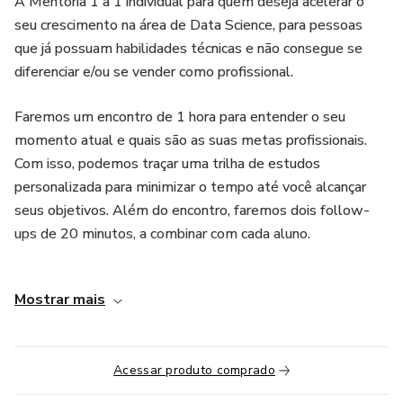
A Mentoria 1 a 1 individual para quem deseja acelerar o
seu crescimento na área de Data Science, para pessoas
que já possuam habilidades técnicas e não consegue se
diferenciar e/ou se vender como profissional.
Faremos um encontro de 1 hora para entender o seu
momento atual e quais são as suas metas profissionais.
Com isso, podemos traçar uma trilha de estudos
personalizada para minimizar o tempo até você alcançar
seus objetivos. Além do encontro, faremos dois follow-
ups de 20 minutos, a combinar com cada aluno.
Análise de currículo, portfólio, testes e ensaios de
Mostrar mais
entrevistas, esse acompanhamento individual tem como
foco aproximar você que deseja se conectar com as
melhores oportunidades do mercado.
Acessar produto comprado