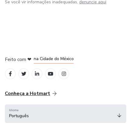
Se você vir informações inadequadas,
denuncie aqui
em Bogotá
em Amsterdam
em Madrid
na Cidade do México
Feito com
❤
em Belo Horizonte
Conheça a Hotmart
Idioma
Português