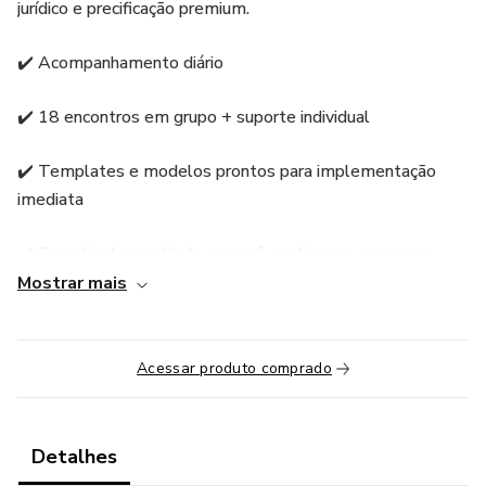
jurídico e precificação premium.
✔️ Acompanhamento diário
✔️ 18 encontros em grupo + suporte individual
✔️ Templates e modelos prontos para implementação
imediata
✔️ Garantia de resultado ou você continua no programa
sem pagar nada a mais
Mostrar mais
Transforme sua advocacia criminal em uma profissão de
alto valor, reconhecimento e estabilidade financeira.
Acessar produto comprado
Detalhes