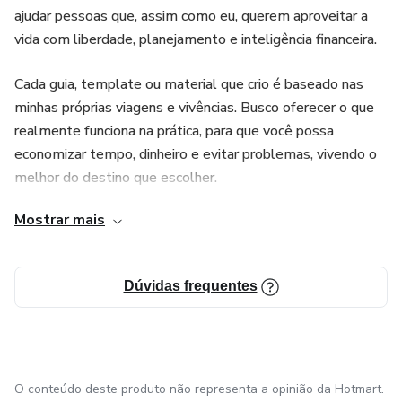
ajudar pessoas que, assim como eu, querem aproveitar a
vida com liberdade, planejamento e inteligência financeira.
Cada guia, template ou material que crio é baseado nas
minhas próprias viagens e vivências. Busco oferecer o que
realmente funciona na prática, para que você possa
economizar tempo, dinheiro e evitar problemas, vivendo o
melhor do destino que escolher.
Mostrar mais
Seja bem-vindo(a) e conte comigo para ter uma jornada
mais leve, organizada e inesquecível!
Dúvidas frequentes
O conteúdo deste produto não representa a opinião da Hotmart.