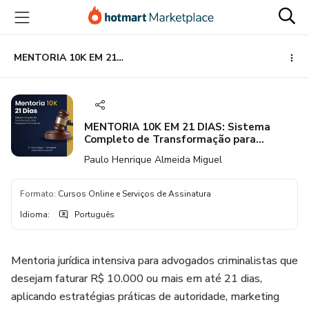
Ir
Ir
Ir
para
para
para
o
o
o
conteúdo
pagamento
rodapé
MENTORIA 10K EM 21 DIAS: Sistema Completo de Transformação para Advogados Criminalistas
principal
MENTORIA 10K EM 21 DIAS: Sistema
Completo de Transformação para
Advogados Criminalistas
Paulo Henrique Almeida Miguel
Formato
:
Cursos Online e Serviços de Assinatura
Idioma
:
Português
Mentoria jurídica intensiva para advogados criminalistas que
desejam faturar R$ 10.000 ou mais em até 21 dias,
aplicando estratégias práticas de autoridade, marketing