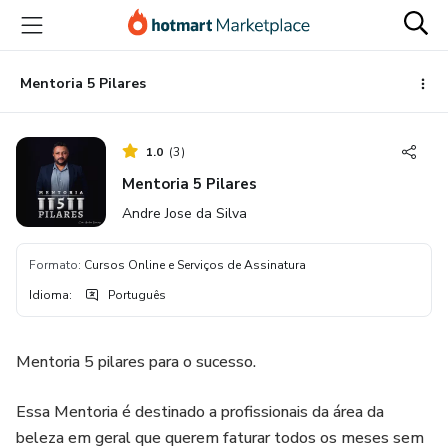
Ir
Ir
Ir
para
para
para
o
o
o
conteúdo
pagamento
rodapé
Mentoria 5 Pilares
principal
1.0
(
3
)
Mentoria 5 Pilares
Andre Jose da Silva
Formato
:
Cursos Online e Serviços de Assinatura
Idioma
:
Português
Mentoria 5 pilares para o sucesso.
Essa Mentoria é destinado a profissionais da área da
beleza em geral que querem faturar todos os meses sem