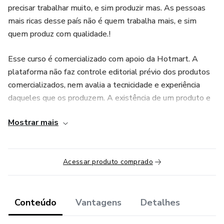
precisar trabalhar muito, e sim produzir mas. As pessoas
mais ricas desse país não é quem trabalha mais, e sim
quem produz com qualidade.!
Esse curso é comercializado com apoio da Hotmart. A
plataforma não faz controle editorial prévio dos produtos
comercializados, nem avalia a tecnicidade e experiência
daqueles que os produzem. A existência de um produto e
sua aquisição, por meio da plataforma, não podem ser
Mostrar mais
consideradas como garantia de qualidade de conteúdo e
resultado, em qualquer hipótese. Ao adquiri-lo, o
comprador declara estar ciente dessas informações. Os
Acessar produto comprado
termos e políticas da Hotmart podem ser acessados aqui,
antes mesmo da conclusão da compra."
Conteúdo
Vantagens
Detalhes