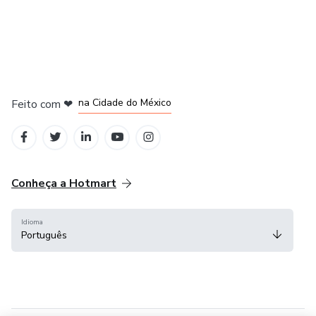
em Bogotá
em Amsterdam
em Madrid
na Cidade do México
Feito com
❤
em Belo Horizonte
Conheça a Hotmart
Idioma
Português