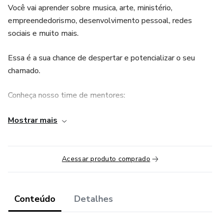
Você vai aprender sobre musica, arte, ministério,
empreendedorismo, desenvolvimento pessoal, redes
sociais e muito mais.
Essa é a sua chance de despertar e potencializar o seu
chamado.
Conheça nosso time de mentores:
✅ Anderson Freire
Mostrar mais
✅ Ana Nóbrega
Acessar produto comprado
✅ André e Felipe
✅ Ana Agnes
Conteúdo
Detalhes
✅ Silvia Bedim