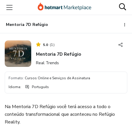
Ir
Ir
Ir
para
para
para
o
o
o
conteúdo
pagamento
rodapé
Mentoria 7D Refúgio
principal
5.0
(
1
)
Mentoria 7D Refúgio
Real Trends
Formato
:
Cursos Online e Serviços de Assinatura
Idioma
:
Português
Na Mentoria 7D Refúgio você terá acesso a todo o
conteúdo transformacional que aconteceu no Refúgio
Reality.