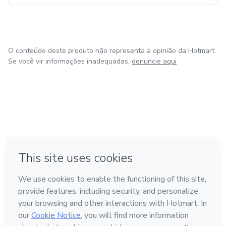
O conteúdo deste produto não representa a opinião da Hotmart.
Se você vir informações inadequadas,
denuncie aqui
em Amsterdam
em Madrid
em Bogotá
Feito com
❤
em Belo Horizonte
na Cidade do México
Conheça a Hotmart