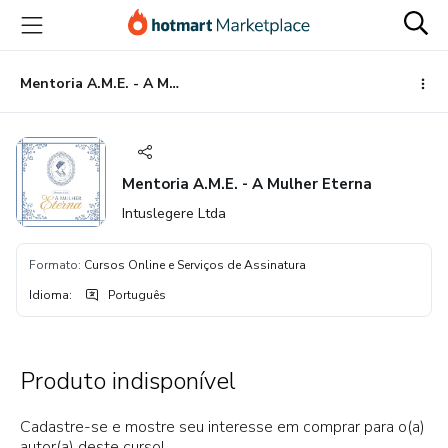
Ir
Ir
Ir
para
para
para
o
o
o
conteúdo
pagamento
rodapé
Mentoria A.M.E. - A Mulher Eterna
principal
Mentoria A.M.E. - A Mulher Eterna
Intuslegere Ltda
Formato
:
Cursos Online e Serviços de Assinatura
Idioma
:
Português
Produto indisponível
Cadastre-se e mostre seu interesse em comprar para o(a)
autor(a) deste curso!