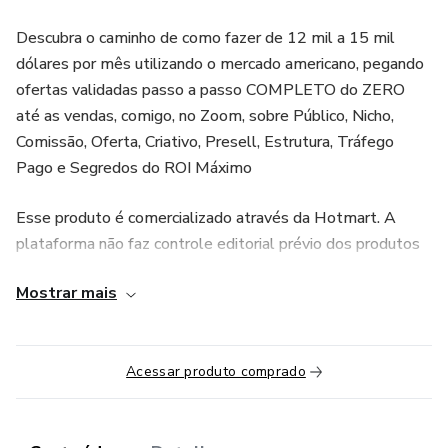
Descubra o caminho de como fazer de 12 mil a 15 mil
dólares por mês utilizando o mercado americano, pegando
ofertas validadas passo a passo COMPLETO do ZERO
até as vendas, comigo, no Zoom, sobre Público, Nicho,
Comissão, Oferta, Criativo, Presell, Estrutura, Tráfego
Pago e Segredos do ROI Máximo
Esse produto é comercializado através da Hotmart. A
plataforma não faz controle editorial prévio dos produtos
comercializados, tão menos avalia a tecnicidade e
Mostrar mais
experiência daqueles que os produzem. A existência de um
produto e sua aquisição, através plataforma, não podem
ser consideradas como garantia de qualidade de conteúdo
Acessar produto comprado
e resultado, em qualquer hipótese. Ao adquiri-lo, o
comprador declara estar ciente dessas informações. Os
termos e políticas da Hotmart podem ser acessados aqui,