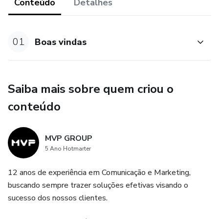
antes mesmo da conclusão da compra."
Conteúdo
Detalhes
01
Boas vindas
Saiba mais sobre quem criou o
conteúdo
MVP GROUP
5 Ano Hotmarter
12 anos de experiência em Comunicação e Marketing,
buscando sempre trazer soluções efetivas visando o
sucesso dos nossos clientes.