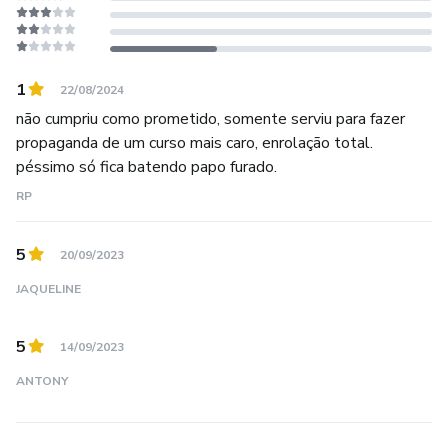
1
22/08/2024
não cumpriu como prometido, somente serviu para fazer
propaganda de um curso mais caro, enrolação total.
péssimo só fica batendo papo furado.
RP
5
20/09/2023
JAQUELINE
5
14/09/2023
ANTONY