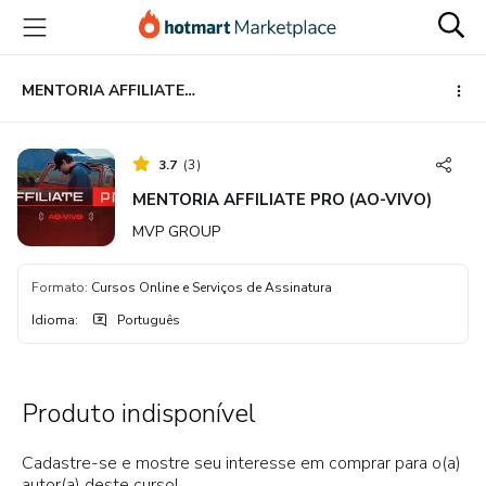
Ir
Ir
Ir
para
para
para
o
o
o
conteúdo
pagamento
rodapé
MENTORIA AFFILIATE PRO (AO-VIVO)
principal
3.7
(
3
)
MENTORIA AFFILIATE PRO (AO-VIVO)
MVP GROUP
Formato
:
Cursos Online e Serviços de Assinatura
Idioma
:
Português
Produto indisponível
Cadastre-se e mostre seu interesse em comprar para o(a)
autor(a) deste curso!