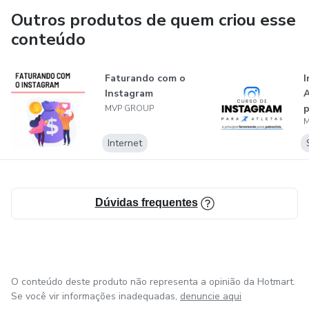
Outros produtos de quem criou esse
conteúdo
Faturando com o
I
Instagram
A
p
MVP GROUP
M
f
p
Internet
Dúvidas frequentes
O conteúdo deste produto não representa a opinião da Hotmart.
Se você vir informações inadequadas,
denuncie aqui