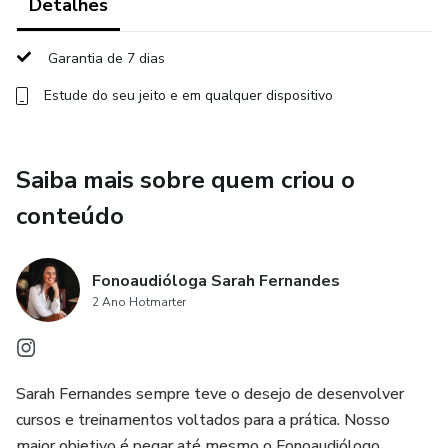
Detalhes
Criar e vender cursos e treinamentos, multiplicando seus
ganhos e expandindo seu alcance para outros
Garantia de 7 dias
fonoaudiólogos.
Estude do seu jeito e em qualquer dispositivo
Para quem ela é destinada:
Saiba mais sobre quem criou o
Fonoaudiólogas que sonham em se destacar no mercado e
serem reconhecidas como especialistas no atendimento a
conteúdo
autistas.
Profissionais que querem equilibrar carreira e vida pessoal,
Fonoaudióloga Sarah Fernandes
com mais tempo para si mesmas e sua família.
2 Ano Hotmarter
Fonoaudiólogas que desejam escalar seus ganhos, criando
produtos digitais e impactando outros profissionais.
Sarah Fernandes sempre teve o desejo de desenvolver
cursos e treinamentos voltados para a prática. Nosso
Se você deseja uma agenda enxuta, clientes que pagam
maior objetivo é pegar até mesmo o Fonoaudiólogo