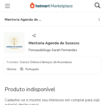
Ir
Ir
Ir
para
para
para
o
o
o
conteúdo
pagamento
rodapé
Mentoria Agenda de Sucesso
principal
Mentoria Agenda de Sucesso
Fonoaudióloga Sarah Fernandes
Formato
:
Cursos Online e Serviços de Assinatura
Idioma
:
Português
Produto indisponível
Cadastre-se e mostre seu interesse em comprar para o(a)
autor(a) deste curso!