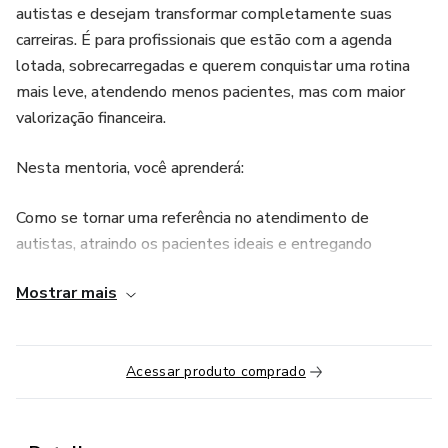
autistas e desejam transformar completamente suas
carreiras. É para profissionais que estão com a agenda
lotada, sobrecarregadas e querem conquistar uma rotina
mais leve, atendendo menos pacientes, mas com maior
valorização financeira.
Nesta mentoria, você aprenderá:
Como se tornar uma referência no atendimento de
autistas, atraindo os pacientes ideais e entregando
resultados transformadores.
Mostrar mais
Aumentar o valor das suas sessões, justificando cada
centavo com autoridade e excelência no atendimento.
Acessar produto comprado
Reduzir sua carga horária, sem perder a qualidade de vida
ou o impacto nos seus resultados.