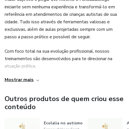
pelo seu valor e uma carreira que combina realização e
iniciante sem nenhuma experiência e transformá-lo em
qualidade de vida, a Mentoria Agenda de Sucesso é para
referência em atendimentos de crianças autistas de sua
você!
cidade. Tudo isso através de ferramentas valiosas e
exclusivas, além de aulas projetadas sempre com um
passo a passo prático e possível de seguir.
Com foco total na sua evolução profissional, nossos
treinamentos são desenvolvidos para te direcionar na
atuação prática.
Mostrar mais
Muito mais que um curso, treinamentos que ensinam a
atuar e ter resultados imediatos sem enrolação e com a
combinação exata entre teoria e prática.
Outros produtos de quem criou esse
conteúdo
Ecolalia no autismo
A