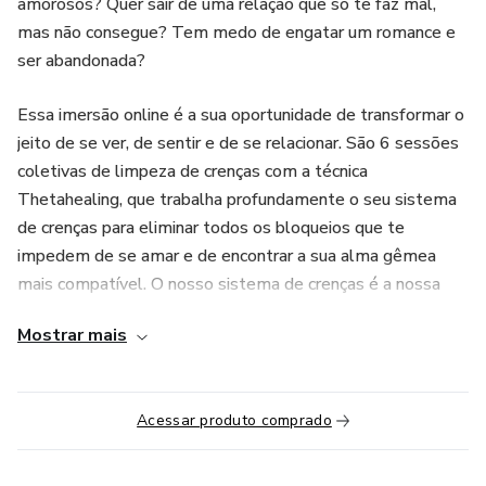
amorosos? Quer sair de uma relação que só te faz mal,
mas não consegue? Tem medo de engatar um romance e
ser abandonada?
Essa imersão online é a sua oportunidade de transformar o
jeito de se ver, de sentir e de se relacionar. São 6 sessões
coletivas de limpeza de crenças com a técnica
Thetahealing, que trabalha profundamente o seu sistema
de crenças para eliminar todos os bloqueios que te
impedem de se amar e de encontrar a sua alma gêmea
mais compatível. O nosso sistema de crenças é a nossa
visão de mundo, com base no que aprendemos na infância,
Mostrar mais
dos nossos pais, os padrões do seu círculo íntimo e da
sociedade.
Acessar produto comprado
O QUE VOCÊ VAI APRENDER NESTA MENTORIA:
- O caminho para acessar o seu amor próprio, autoestima,