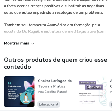
a fortalecer as crenças positivas e substituir as negativas
ou as que estão impedindo a resolução de um problema.
Também sou terapeuta Ayurvédica em formação, pela
escola do Dr. Ruguê, e instrutora de meditação ativa (com
formação em hatha yoga contemporâneo e kundalini yoga).
Mostrar mais
Outros produtos de quem criou esse
conteúdo
Chakra Laríngeo da
A
Teoria a Prática
C
Ana Carolina Rangel
A
Educacional