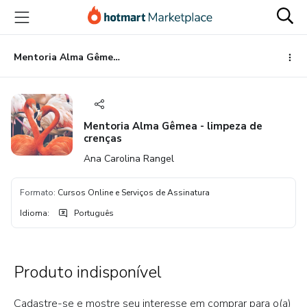
Ir
Ir
Ir
para
para
para
o
o
o
conteúdo
pagamento
rodapé
Mentoria Alma Gêmea - limpeza de crenças
principal
Mentoria Alma Gêmea - limpeza de
crenças
Ana Carolina Rangel
Formato
:
Cursos Online e Serviços de Assinatura
Idioma
:
Português
Produto indisponível
Cadastre-se e mostre seu interesse em comprar para o(a)