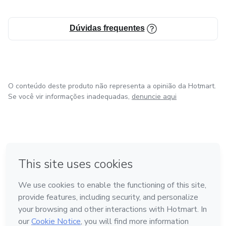
Dúvidas frequentes
O conteúdo deste produto não representa a opinião da Hotmart.
Se você vir informações inadequadas,
denuncie aqui
em Bogotá
em Amsterdam
em Madrid
na Cidade do México
Feito com
❤
em Belo Horizonte