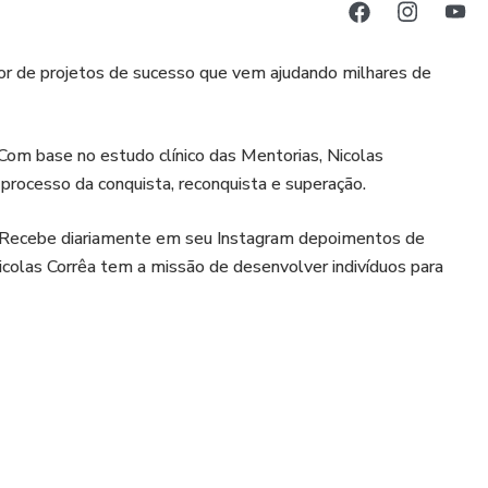
or de projetos de sucesso que vem ajudando milhares de
 Com base no estudo clínico das Mentorias, Nicolas
processo da conquista, reconquista e superação.
. Recebe diariamente em seu Instagram depoimentos de
icolas Corrêa tem a missão de desenvolver indivíduos para
ww.instagram.com/nicolascorrea.com.br/