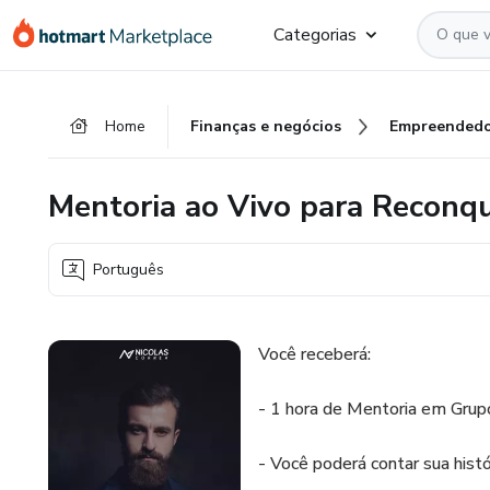
Ir
Ir
Ir
Categorias
para
para
para
o
o
o
conteúdo
pagamento
rodapé
Home
Finanças e negócios
Empreendedo
principal
Mentoria ao Vivo para Reconqu
Português
Você receberá:
- 1 hora de Mentoria em Gru
- Você poderá contar sua histó