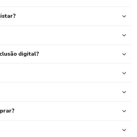
istar?
clusão digital?
mprar?