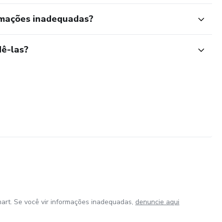
rmações inadequadas?
ê-las?
art. Se você vir informações inadequadas,
denuncie aqui