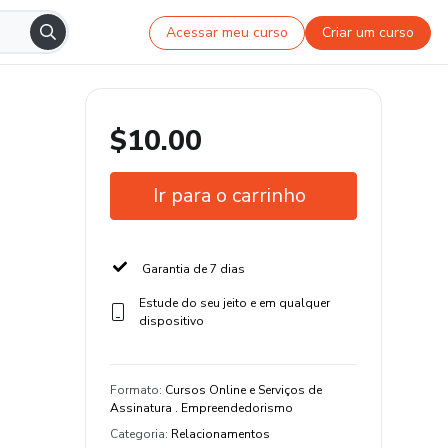
Acessar meu curso
Criar um curso
$10.00
Ir para o carrinho
Garantia de 7 dias
Estude do seu jeito e em qualquer
dispositivo
Formato
:
Cursos Online e Serviços de
Assinatura . Empreendedorismo
Categoria
:
Relacionamentos