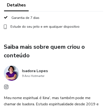
A mentoria integra aprendizado e prática, com aulas
Detalhes
teóricas e orientações práticas para harmonizar seus 4
campos e expandir sua mediunidade.
Garantia de 7 dias
Estude do seu jeito e em qualquer dispositivo
O que você vai aprender?
Harmonizar seu ser para desbloquear confiança e equilíbrio.
Saiba mais sobre quem criou o
Conectar-se com sua essência espiritual e expandir sua
conteúdo
mediunidade.
Superar bloqueios emocionais para viver com mais clareza
Isadora Lopes
e tranquilidade.
9 Ano Hotmarter
Transformar seu corpo em um canal energético alinhado e
potente.
Meu nome espiritual é Ilina', mas também pode me
chamar de Isadora. Estudo espiritualidade desde 2019 e
Benefícios Exclusivos: