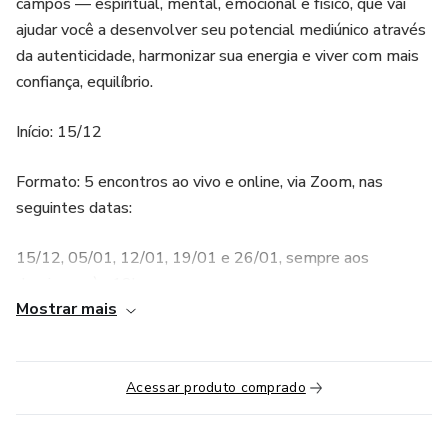
campos — espiritual, mental, emocional e físico, que vai
ajudar você a desenvolver seu potencial mediúnico através
da autenticidade, harmonizar sua energia e viver com mais
confiança, equilíbrio.
Início: 15/12
Formato: 5 encontros ao vivo e online, via Zoom, nas
seguintes datas:
15/12, 05/01, 12/01, 19/01 e 26/01, sempre aos
domingos, às 18h.
Mostrar mais
Você também terá acompanhamento exclusivo em um
grupo no WhatsApp, acesso à aulas semanais de yoga,
meditações guiadas, materiais complementares e acesso
Acessar produto comprado
às gravações por 1 ano.