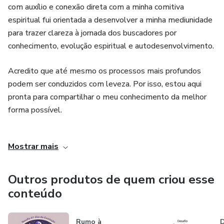
com auxílio e conexão direta com a minha comitiva
espiritual fui orientada a desenvolver a minha mediunidade
5 encontros ao vivo gravados, com acesso por 1 ano.
para trazer clareza à jornada dos buscadores por
conhecimento, evolução espiritual e autodesenvolvimento.
Grupo no WhatsApp para suporte contínuo.
Acredito que até mesmo os processos mais profundos
Meditações e materiais complementares para enriquecer
podem ser conduzidos com leveza. Por isso, estou aqui
sua prática.
pronta para compartilhar o meu conhecimento da melhor
forma possível.
Aulas semanais de yoga para alinhar os 4 campos.
Atualmente trabalho como mentora de processos
Inicie sua transformação e desperte sua Conexão Plena.
Mostrar mais
mediúnicos, terapeuta holística com foco em leitura de
🌟 Inscreva-se agora!
campo energético, instrutora de yoga e professora de
espiritualidade.
Outros produtos de quem criou esse
Dúvidas: WhatsApp 47 999341765📱
conteúdo
Rumo à
D