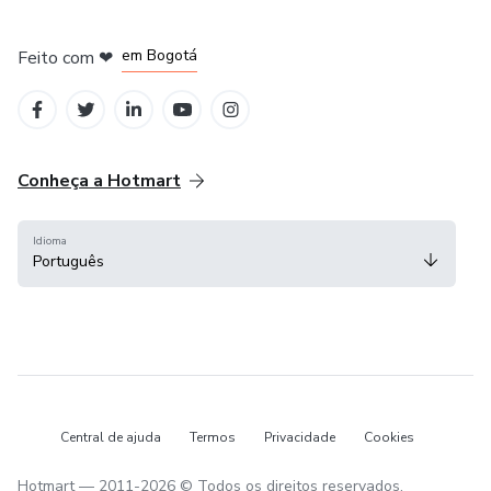
em Amsterdam
em Madrid
em Bogotá
Feito com
❤
em Belo Horizonte
na Cidade do México
Conheça a Hotmart
Idioma
Português
Central de ajuda
Termos
Privacidade
Cookies
Hotmart — 2011-2026 © Todos os direitos reservados.