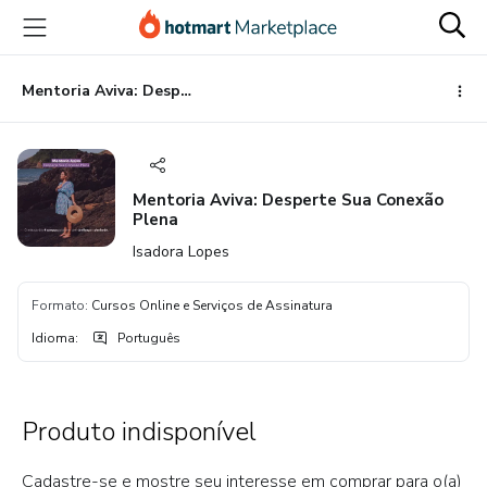
Ir
Ir
Ir
para
para
para
o
o
o
conteúdo
pagamento
rodapé
Mentoria Aviva: Desperte Sua Conexão Plena
principal
Mentoria Aviva: Desperte Sua Conexão
Plena
Isadora Lopes
Formato
:
Cursos Online e Serviços de Assinatura
Idioma
:
Português
Produto indisponível
Cadastre-se e mostre seu interesse em comprar para o(a)