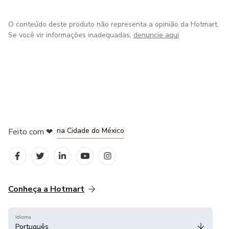
O conteúdo deste produto não representa a opinião da Hotmart.
Se você vir informações inadequadas,
denuncie aqui
em Bogotá
em Amsterdam
em Madrid
na Cidade do México
Feito com
❤
em Belo Horizonte
Conheça a Hotmart
Idioma
Português