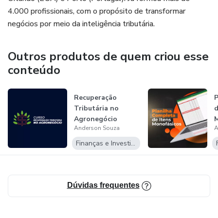
4.000 profissionais, com o propósito de transformar
negócios por meio da inteligência tributária.
Outros produtos de quem criou esse
conteúdo
Recuperação
P
Tributária no
d
Agronegócio
M
Anderson Souza
A
Finanças e Investimentos
Dúvidas frequentes