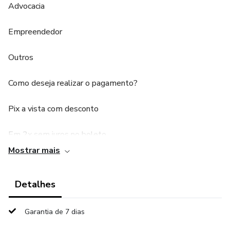
Advocacia
Empreendedor
Outros
Como deseja realizar o pagamento?
Pix a vista com desconto
Em 2x sem juros no boleto
Mostrar mais
Em até 10x sem juros no cartão de crédito (sendo
necessário apenas ter o valor da parcela no limite do
Detalhes
cartão).
Garantia de 7 dias