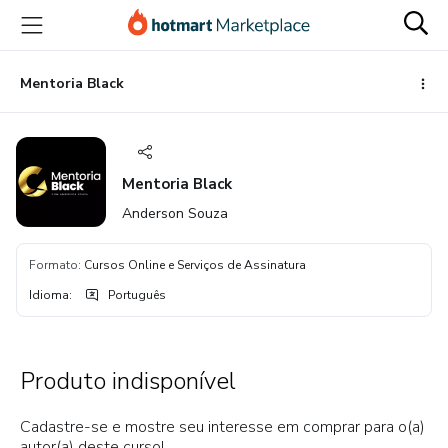
Ir
Ir
Ir
para
para
para
o
o
o
conteúdo
pagamento
rodapé
Mentoria Black
principal
Mentoria Black
Anderson Souza
Formato
:
Cursos Online e Serviços de Assinatura
Idioma
:
Português
Produto indisponível
Cadastre-se e mostre seu interesse em comprar para o(a)
autor(a) deste curso!