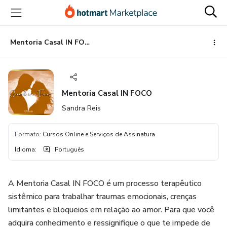
Ir
Ir
Ir
para
para
para
o
o
o
conteúdo
pagamento
rodapé
Mentoria Casal IN FOCO
principal
Mentoria Casal IN FOCO
Sandra Reis
Formato
:
Cursos Online e Serviços de Assinatura
Idioma
:
Português
A Mentoria Casal IN FOCO é um processo terapêutico
sistêmico para trabalhar traumas emocionais, crenças
limitantes e bloqueios em relação ao amor. Para que você
adquira conhecimento e ressignifique o que te impede de