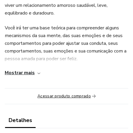
viver um relacionamento amoroso saudável, leve,
equilibrado e duradouro.
Você irá ter uma base teórica para compreender alguns
mecanismos da sua mente, das suas emoções e de seus
comportamentos para poder ajustar sua conduta, seus
comportamentos, suas emoções e sua comunicação com a
pessoa amada para poder ser feliz.
Mostrar mais
Você também participará de vivencias e dinâmicas
sistêmicas para resolver emaranhamentos e questões do
seu sistema familiar sobre amor que te impede de se
Acessar produto comprado
realizar na relação de casal.
Teremos uma constelação familiar em grupo sobre
Relacionamento de Casal- AMOR.
Detalhes