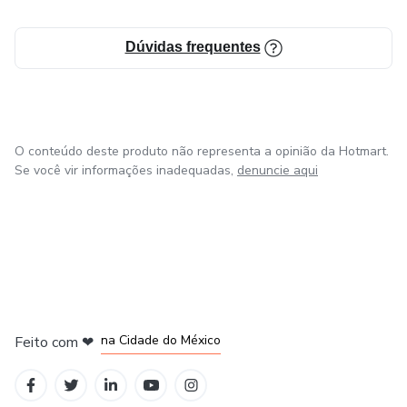
Dúvidas frequentes
O conteúdo deste produto não representa a opinião da Hotmart.
Se você vir informações inadequadas,
denuncie aqui
em Bogotá
em Amsterdam
em Madrid
na Cidade do México
Feito com
❤
em Belo Horizonte