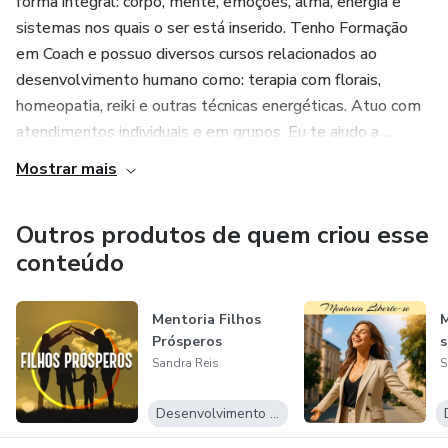
forma integral: corpo, mente, emoções, alma, energia e
sistemas nos quais o ser está inserido. Tenho Formação
em Coach e possuo diversos cursos relacionados ao
desenvolvimento humano como: terapia com florais,
homeopatia, reiki e outras técnicas energéticas. Atuo com
atendimentos individuais e em grupos. Eu te ajudo a ...
Mostrar mais
Outros produtos de quem criou esse
conteúdo
Mentoria Filhos
M
Prósperos
s
Sandra Reis
S
Desenvolvimento Pessoal