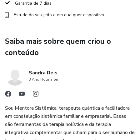
A Mentoria Casal IN FOCO é um processo de
Garantia de 7 dias
autoconhecimento que te auxilia na sua evolução enquanto
Estude do seu jeito e em qualquer dispositivo
pessoa e te ajuda a desenvolver inteligência emocional
para viver melhor, mais feliz, com autoestima e amor
próprio. Pois só assim é possível se realizar no amor.
Saiba mais sobre quem criou o
conteúdo
Sandra Reis
3 Ano Hotmarter
Sou Mentora Sistêmica, terapeuta quântica e facilitadora
em constelação sistêmica familiar e empresarial. Essas
são ferramentas da terapia holística e da terapia
integrativa complementar que olham para o ser humano de