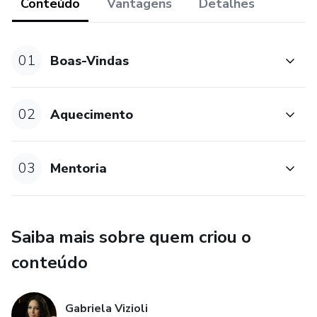
fidelização dos mesmos.
Conteúdo
Vantagens
Detalhes
Eu posso te ajudar a construir um novo cenário para seu
projeto de carreira a partir do seu consultório.
01
Boas-Vindas
02
Aquecimento
03
Mentoria
Saiba mais sobre quem criou o
conteúdo
Gabriela Vizioli