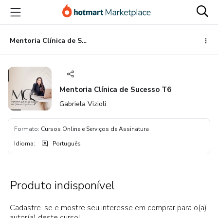
Ir
Ir
Ir
para
para
para
o
o
o
conteúdo
pagamento
rodapé
Mentoria Clínica de Sucesso T6
principal
Mentoria Clínica de Sucesso T6
Gabriela Vizioli
Formato
:
Cursos Online e Serviços de Assinatura
Idioma
:
Português
Produto indisponível
Cadastre-se e mostre seu interesse em comprar para o(a)
autor(a) deste curso!