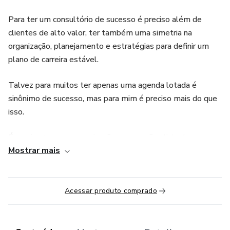
Para ter um consultório de sucesso é preciso além de
clientes de alto valor, ter também uma simetria na
organização, planejamento e estratégias para definir um
plano de carreira estável.
Talvez para muitos ter apenas uma agenda lotada é
sinônimo de sucesso, mas para mim é preciso mais do que
isso.
É preciso ter uma organização e execução alinhada ao
Mostrar mais
propósito de carreira do profissional como um plano de
negócios bem elaborado, uma gestão de tempo do
profissional e dos colaboradores eficaz, metas e prazos
não só estabelecidos, mas executados com sincronia.
Acessar produto comprado
E é claro um plano de captação de novos clientes e