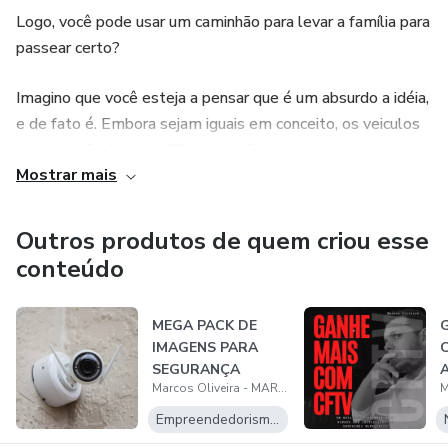
Logo, você pode usar um caminhão para levar a família para
passear certo?
Imagino que você esteja a pensar que é um absurdo a idéia,
e de fato é. Embora sejam iguais em conceito, os veiculos
possuem finalidades diferentes. O mesmo pensamento se
Mostrar mais
aplica a SEGURANÇA ELETRÔNICA! Todo sistema de
câmera é igual. Tem câmeras, cabos, e o concentrador das
câmeras. Porém, existem finalidades diferentes.
Outros produtos de quem criou esse
conteúdo
E é, com base na grande variação existente hoje em dia,
seja o técnico, ou o cliente final, possui muitas dúvidas.
MEGA PACK DE
Afinal, vale a pena o kit que encontrei na internet, ou vale a
IMAGENS PARA
pena o sistema com aquela empresa conceituada da sua
SEGURANÇA
região? Chamar o técnico realmente capacitado, ou o
Marcos Oliveira - MARCOS.MTV
ELETRONICA
curioso amigo do vizinho que faz pela metade do preço?
Empreendedorismo Digital