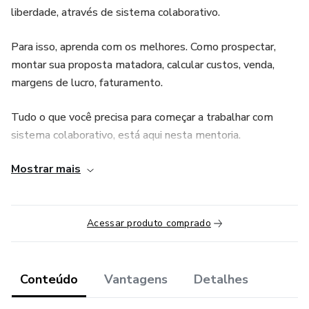
liberdade, através de sistema colaborativo.
Para isso, aprenda com os melhores. Como prospectar,
montar sua proposta matadora, calcular custos, venda,
margens de lucro, faturamento.
Tudo o que você precisa para começar a trabalhar com
sistema colaborativo, está aqui nesta mentoria.
Mostrar mais
Aprenderá o suficiente para começar a faturar seus
primeiros R$1.000,00 (Mil reais Mensais) logo no primeiro
mês.
Acessar produto comprado
Conteúdo
Vantagens
Detalhes