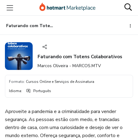
Ir
Ir
Ir
para
para
para
o
o
o
conteúdo
pagamento
rodapé
Faturando com Totens Colaborativos
principal
Faturando com Totens Colaborativos
Marcos Oliveira - MARCOS.MTV
Formato
:
Cursos Online e Serviços de Assinatura
Idioma
:
Português
Aproveite a pandemia e a criminalidade para vender
segurança. As pessoas estão com medo, e trancadas
dentro de casa, com uma curiosidade e desejo de ver o
mundo externo. Ofereça segurança, poder, conforto e