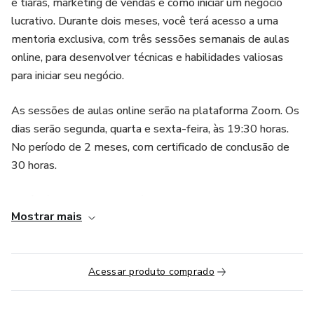
e tiaras, marketing de vendas e como iniciar um negócio
lucrativo. Durante dois meses, você terá acesso a uma
mentoria exclusiva, com três sessões semanais de aulas
online, para desenvolver técnicas e habilidades valiosas
para iniciar seu negócio.
As sessões de aulas online serão na plataforma Zoom. Os
dias serão segunda, quarta e sexta-feira, às 19:30 horas.
No período de 2 meses, com certificado de conclusão de
30 horas.
Você irá aprender toda a técnica para fazer um laço
Mostrar mais
diferenciado, desde os modelos mais simples até os mais
sofisticados. Você irá descobrir como escolher os materiais
e ferramentas certas, como fazer um bom acabamento,
Acessar produto comprado
como editar fotos e vídeos e como fazer uma divulgação
atrativa.