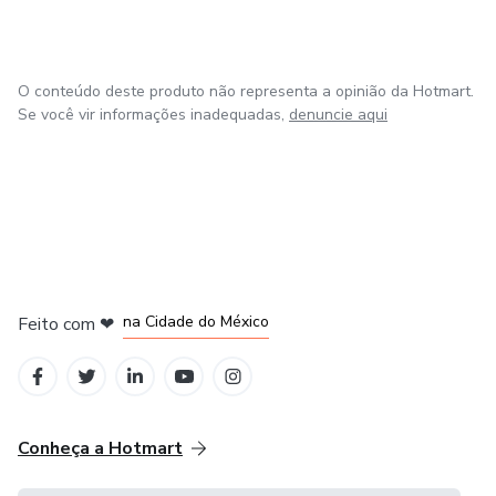
O conteúdo deste produto não representa a opinião da Hotmart.
Se você vir informações inadequadas,
denuncie aqui
em Bogotá
em Amsterdam
em Madrid
na Cidade do México
Feito com
❤
em Belo Horizonte
Conheça a Hotmart