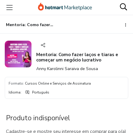
Ir
Ir
Ir
para
para
para
o
o
o
conteúdo
pagamento
rodapé
Mentoria: Como fazer laços e tiaras e começar um negócio lucrativo
principal
Mentoria: Como fazer laços e tiaras e
começar um negócio lucrativo
Anny Karolinni Saraiva de Sousa
Formato
:
Cursos Online e Serviços de Assinatura
Idioma
:
Português
Produto indisponível
Cadastre-se e mostre seu interesse em comprar para o(a)