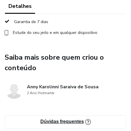
Além disso, também iremos abordar aspectos
Detalhes
importantes do planejamento das vendas e do ateliê. Não
perca essa oportunidade única de aprender com uma
Garantia de 7 dias
Laceira empreendedora referência no mercado dos laços.
Estude do seu jeito e em qualquer dispositivo
Saiba mais sobre quem criou o
conteúdo
Anny Karolinni Saraiva de Sousa
2 Ano Hotmarter
Dúvidas frequentes