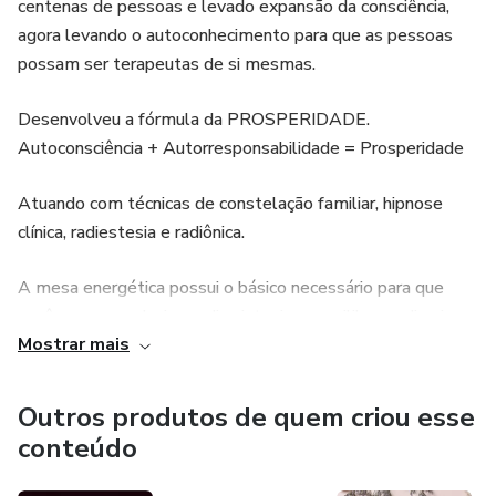
centenas de pessoas e levado expansão da consciência,
agora levando o autoconhecimento para que as pessoas
possam ser terapeutas de si mesmas.
Desenvolveu a fórmula da PROSPERIDADE.
Autoconsciência + Autorresponsabilidade = Prosperidade
Atuando com técnicas de constelação familiar, hipnose
clínica, radiestesia e radiônica.
A mesa energética possui o básico necessário para que
você possa conduzir, medir, sintonizar, equilibrar e direcionar
Mostrar mais
sua energia para seu próprio benefício.
Outros produtos de quem criou esse
conteúdo