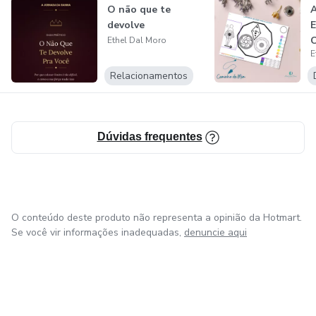
O não que te
A
devolve
E
Ethel Dal Moro
E
Relacionamentos
Dúvidas frequentes
O conteúdo deste produto não representa a opinião da Hotmart.
Se você vir informações inadequadas,
denuncie aqui