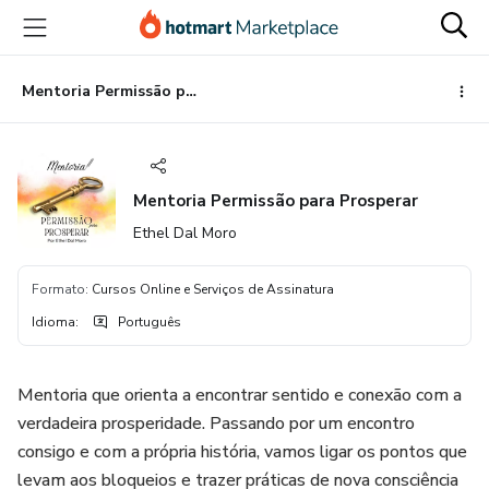
Ir
Ir
Ir
para
para
para
o
o
o
conteúdo
pagamento
rodapé
Mentoria Permissão para Prosperar
principal
Mentoria Permissão para Prosperar
Ethel Dal Moro
Formato
:
Cursos Online e Serviços de Assinatura
Idioma
:
Português
Mentoria que orienta a encontrar sentido e conexão com a
verdadeira prosperidade. Passando por um encontro
consigo e com a própria história, vamos ligar os pontos que
levam aos bloqueios e trazer práticas de nova consciência