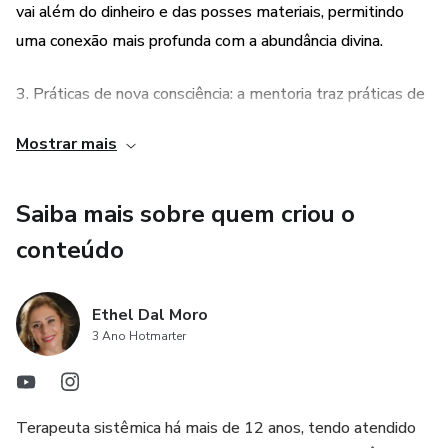
vai além do dinheiro e das posses materiais, permitindo
uma conexão mais profunda com a abundância divina.
3. Práticas de nova consciência: a mentoria traz práticas de
nova consciência e estado de presença plena, que ajudam a
Mostrar mais
superar bloqueios e a se conectar com o fluxo de
abundância divina na prática.
Saiba mais sobre quem criou o
conteúdo
Ethel Dal Moro
3 Ano Hotmarter
Terapeuta sistêmica há mais de 12 anos, tendo atendido