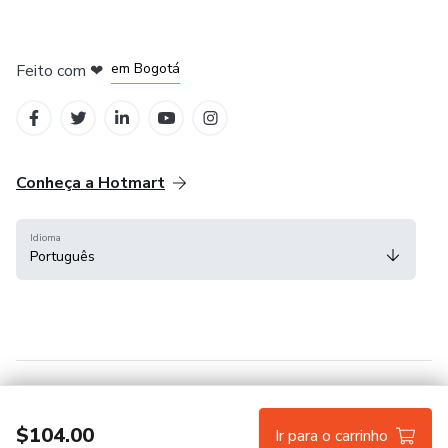
em Amsterdam
em Madrid
em Bogotá
Feito com
❤
em Belo Horizonte
na Cidade do México
Conheça a Hotmart
Idioma
Português
Central de ajuda
Termos
Privacidade
Cookies
$104.00
Ir para o carrinho