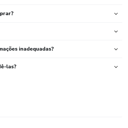
mprar?
rmações inadequadas?
ê-las?