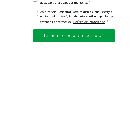
*
descadastrar a qualquer momento.
Ao clicar em Cadastrar, você confirma a sua inscrição
neste produto. Você, igualmente, confirma que leu, e
*
entendeu os termos da
Política de Privacidade
Tenho interesse em comprar!