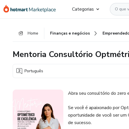
Ir
Ir
Ir
Categorias
para
para
para
o
o
o
conteúdo
pagamento
rodapé
Home
Finanças e negócios
Empreendedo
principal
Mentoria Consultório Optmétri
Português
Abra seu consultório do zero
Se você é apaixonado por Opto
oportunidade de você ser um 
de sucesso.