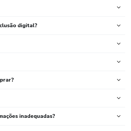
clusão digital?
mprar?
rmações inadequadas?