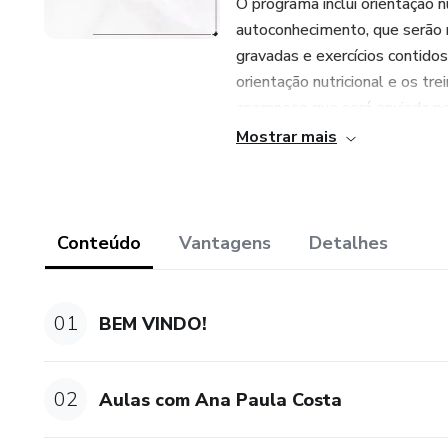
O programa inclui orientação nu
autoconhecimento, que serão 
gravadas e exercícios contid
orientação nutricional e os tr
anamnese que será enviada por
profissionais de Nutrição e E
Mostrar mais
escolhidos pelos próprios part
contínuo das nossas profission
atingir seus objetivos.
Conteúdo
Vantagens
Detalhes
01
BEM VINDO!
02
Aulas com Ana Paula Costa