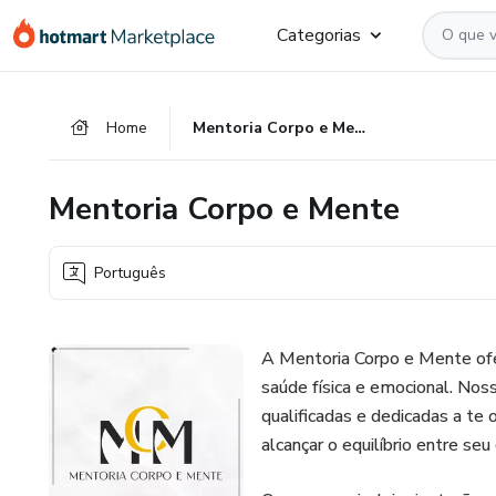
Ir
Ir
Ir
Categorias
para
para
para
o
o
o
conteúdo
pagamento
rodapé
Home
Mentoria Corpo e Mente
principal
Mentoria Corpo e Mente
Português
A Mentoria Corpo e Mente of
saúde física e emocional. Nos
qualificadas e dedicadas a te 
alcançar o equilíbrio entre se