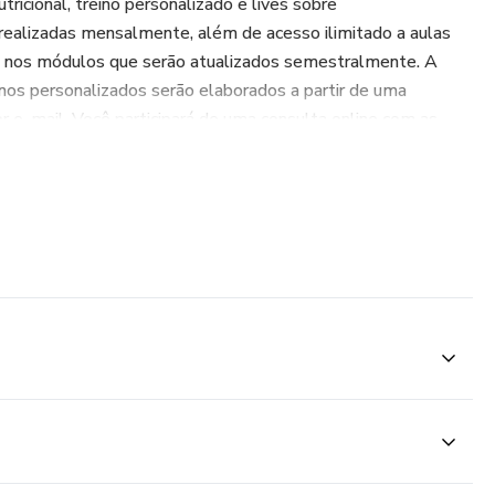
tricional, treino personalizado e lives sobre
realizadas mensalmente, além de acesso ilimitado a aulas
os nos módulos que serão atualizados semestralmente. A
einos personalizados serão elaborados a partir de uma
 e-mail. Você participará de uma consulta online com as
ducação Física. de sessões de terapia em grupo, com temas
icipantes. Além disso, contará com suporte individualizado e
ais, garantindo que você receba todo o apoio necessário para