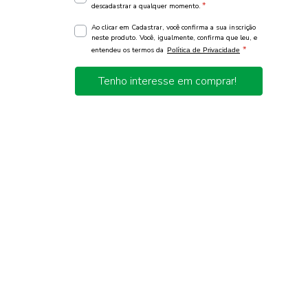
*
descadastrar a qualquer momento.
Ao clicar em Cadastrar, você confirma a sua inscrição
neste produto. Você, igualmente, confirma que leu, e
*
entendeu os termos da
Política de Privacidade
Tenho interesse em comprar!