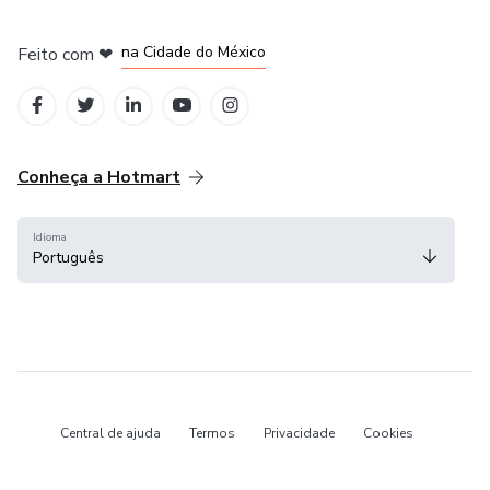
em Bogotá
em Amsterdam
em Madrid
na Cidade do México
Feito com
❤
em Belo Horizonte
Conheça a Hotmart
Idioma
Português
Central de ajuda
Termos
Privacidade
Cookies
Hotmart — 2011-2026 © Todos os direitos reservados.