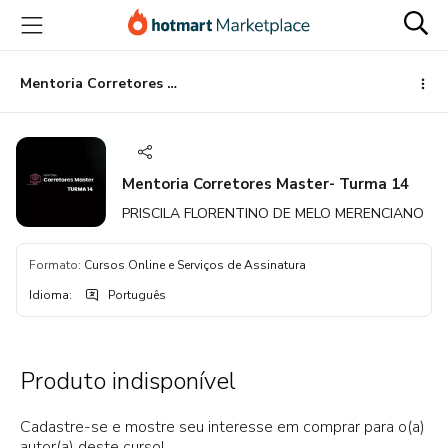
Ir
Ir
Ir
para
para
para
o
o
o
conteúdo
pagamento
rodapé
Mentoria Corretores Master- Turma 14
principal
Mentoria Corretores Master- Turma 14
PRISCILA FLORENTINO DE MELO MERENCIANO
Formato
:
Cursos Online e Serviços de Assinatura
Idioma
:
Português
Produto indisponível
Cadastre-se e mostre seu interesse em comprar para o(a)
autor(a) deste curso!