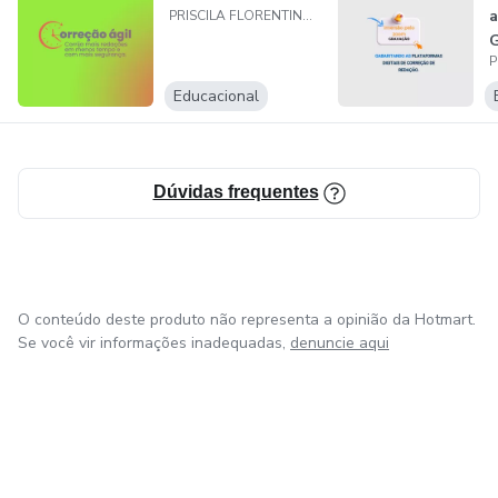
a
PRISCILA FLORENTINO DE MELO MERENCIANO
G
p
d
Educacional
Dúvidas frequentes
O conteúdo deste produto não representa a opinião da Hotmart.
Se você vir informações inadequadas,
denuncie aqui