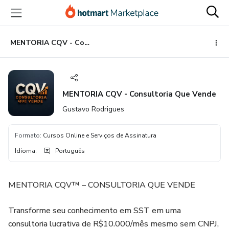
Ir
Ir
Ir
para
para
para
o
o
o
conteúdo
pagamento
rodapé
MENTORIA CQV - Consultoria Que Vende
principal
MENTORIA CQV - Consultoria Que Vende
Gustavo Rodrigues
Formato
:
Cursos Online e Serviços de Assinatura
Idioma
:
Português
MENTORIA CQV™ – CONSULTORIA QUE VENDE
Transforme seu conhecimento em SST em uma
consultoria lucrativa de R$10.000/mês mesmo sem CNPJ,