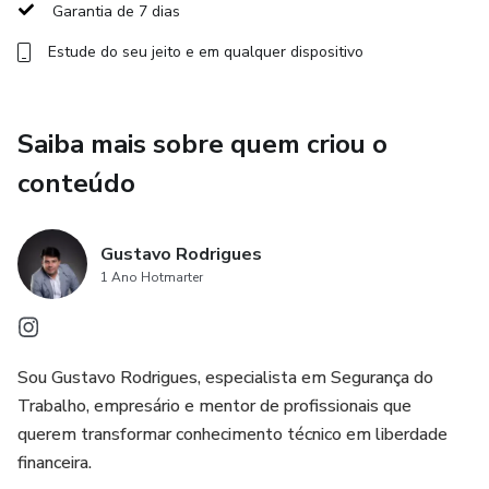
Garantia de 7 dias
✅ Ter um posicionamento que elimina a concorrência antes
Estude do seu jeito e em qualquer dispositivo
mesmo da reunião
✅ Criar uma oferta tão específica e poderosa que
empresas começam a te procurar
Saiba mais sobre quem criou o
conteúdo
✅ Aprender a cobrar com segurança e ver clientes dizendo
“quando podemos começar?”
Gustavo Rodrigues
✅ Fechar contratos com postura e transformar cada cliente
1 Ano Hotmarter
em recorrência
✅Estar num grupo com outros consultores que te puxam
Sou Gustavo Rodrigues, especialista em Segurança do
pra cima toda semana
Trabalho, empresário e mentor de profissionais que
querem transformar conhecimento técnico em liberdade
Essa é a nova identidade que você vai ativar.
financeira.