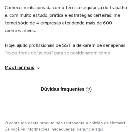
Ao entrar na Mentoria CQV™, você desbloqueia acesso
Comecei minha jornada como técnico segurança do trabalho
imediato ao método que transforma técnicos e
e, com muito estudo, prática e estratégias certeiras, me
engenheiros de SST em consultores respeitados e bem
tornei sócio de 4 empresas atendendo mais de 600
pagos com estrutura, apoio real e plano personalizado.
clientes ativos.
Hoje, ajudo profissionais de SST a deixarem de ser apenas
"executores de laudos" para se posicionarem como
consultores desejados e bem pagos, mesmo sem CNPJ ou
Mostrar mais
experiência com vendas.
Criador da metodologia CQV – Consultoria Que Vende,
Dúvidas frequentes
acredito que é possível viver bem da área de SST, com
posicionamento, proposta de valor e uma mentalidade de
dono.
O conteúdo deste produto não representa a opinião da Hotmart.
Se você vir informações inadequadas,
denuncie aqui