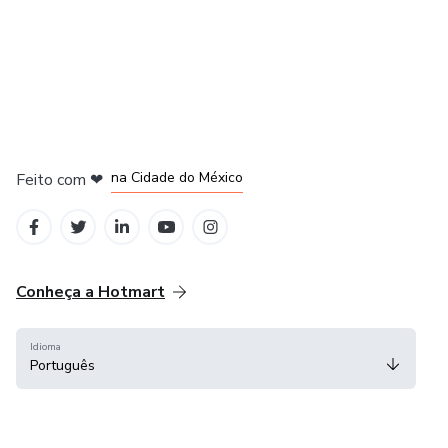
em Bogotá
em Amsterdam
em Madrid
na Cidade do México
Feito com
❤
em Belo Horizonte
Conheça a Hotmart
Idioma
Português