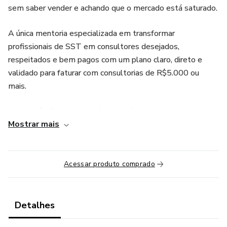
sem saber vender e achando que o mercado está saturado.
A única mentoria especializada em transformar
profissionais de SST em consultores desejados,
respeitados e bem pagos com um plano claro, direto e
validado para faturar com consultorias de R$5.000 ou
mais.
Aqui você não vai assistir “aulinhas”.
Mostrar mais
Você vai construir, lançar e fechar sua consultoria com apoio
real.
Acessar produto comprado
VOCÊ VAI DESBLOQUEAR A SUA VERSÃO
DOMINANTE
Detalhes
Imagine: