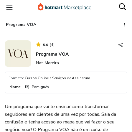
Ir
Ir
Ir
para
para
para
o
o
o
conteúdo
pagamento
rodapé
Programa VOA
principal
5.0
(
4
)
Programa VOA
Nati Moreira
Formato
:
Cursos Online e Serviços de Assinatura
Idioma
:
Português
Um programa que vai te ensinar como transformar
seguidores em clientes de uma vez por todas. Saia da
confusão e tenha acesso ao mapa que vai fazer o seu
negócio voar! O Programa VOA não é um curso de