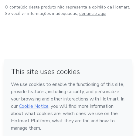
O conteúdo deste produto não representa a opinião da Hotmart.
Se você vir informações inadequadas,
denuncie aqui
em Amsterdam
em Madrid
em Bogotá
Feito com
❤
em Belo Horizonte
na Cidade do México
Conheça a Hotmart
Idioma
Português