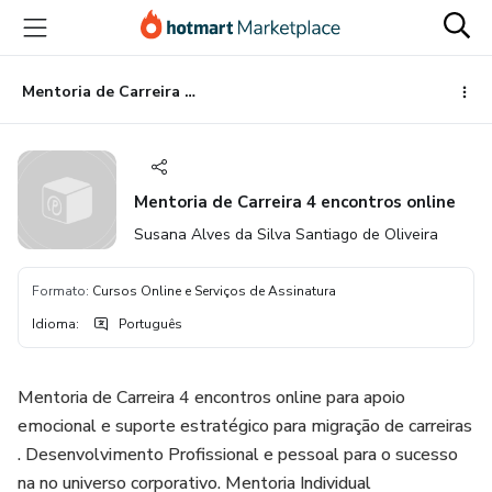
Ir
Ir
Ir
para
para
para
o
o
o
conteúdo
pagamento
rodapé
Mentoria de Carreira 4 encontros online
principal
Mentoria de Carreira 4 encontros online
Susana Alves da Silva Santiago de Oliveira
Formato
:
Cursos Online e Serviços de Assinatura
Idioma
:
Português
Mentoria de Carreira 4 encontros online para apoio
emocional e suporte estratégico para migração de carreiras
. Desenvolvimento Profissional e pessoal para o sucesso
na no universo corporativo. Mentoria Individual