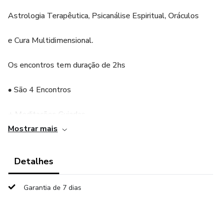
Astrologia Terapêutica, Psicanálise Espiritual, Oráculos
e Cura Multidimensional.
Os encontros tem duração de 2hs
• São 4 Encontros
+ Meditações Guiadas
Mostrar mais
Para destravar as feridas emocionais que fazem você
sabotar a sua vida, principalmente nos relacionamentos
Detalhes
afetivos, nas suas finanças e a relação com pais e filhos.
Garantia de 7 dias
Oferecido por Rosa Oliveira
Mentora e Terapeuta