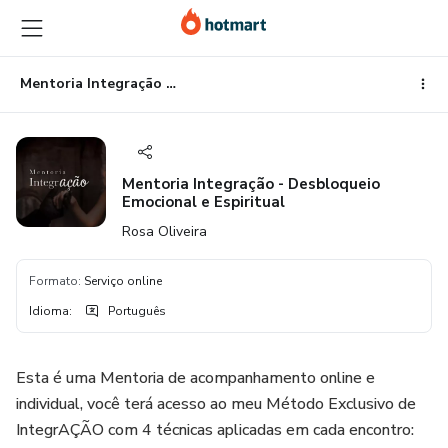
Ir
Ir
Ir
para
para
para
o
o
o
conteúdo
pagamento
rodapé
Mentoria Integração - Desbloqueio Emocional e Espiritual
principal
Mentoria Integração - Desbloqueio
Emocional e Espiritual
Rosa Oliveira
Formato
:
Serviço online
Idioma
:
Português
Esta é uma Mentoria de acompanhamento online e
individual, você terá acesso ao meu Método Exclusivo de
IntegrAÇÃO com 4 técnicas aplicadas em cada encontro: