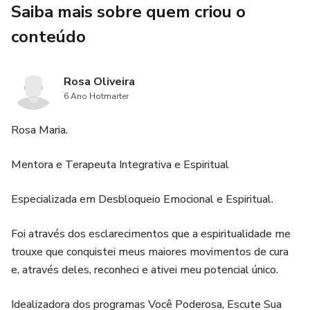
Saiba mais sobre quem criou o
@arosaoliveirar
conteúdo
Sobre os horários disponíveis: Existe um flexibilização de
horários então caso você não encontre o horário que deseja
Rosa Oliveira
por favor entre em contato no suporte por e-mail.
6 Ano Hotmarter
Rosa Maria.
Mentora e Terapeuta Integrativa e Espiritual
Especializada em Desbloqueio Emocional e Espiritual.
Foi através dos esclarecimentos que a espiritualidade me
trouxe que conquistei meus maiores movimentos de cura
e, através deles, reconheci e ativei meu potencial único.
Idealizadora dos programas Você Poderosa, Escute Sua