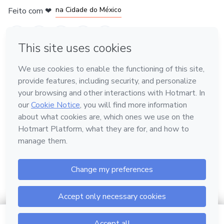
na Cidade do México
Feito com
❤
em Belo Horizonte
Conheça a Hotmart
Idioma
Português
Central de ajuda
Termos
Privacidade
Cookies
Hotmart — 2011-2026 © Todos os direitos reservados.
4 sessões, 1x por semana, 2h cada