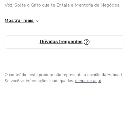
Voz, Solte o Grito que te Entala e Mentoria de Negócios.
“Nada lhe posso dar que já não exista em você mesmo.
Mostrar mais
Não posso abrir-lhe outro mundo, além daquele que há em
sua própria alma. Nada lhe posso dar a não ser a
oportunidade, o impulso, a chave.
Dúvidas frequentes
Eu o ajudarei a tornar visível o seu próprio mundo, e isso é
tudo.”
O conteúdo deste produto não representa a opinião da Hotmart.
― Hermann Hesse
Se você vir informações inadequadas,
denuncie aqui
em Bogotá
em Amsterdam
em Madrid