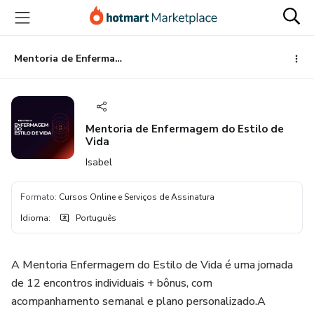
Ir
Ir
Ir
para
para
para
o
o
o
conteúdo
pagamento
rodapé
Mentoria de Enfermagem do Estilo de Vida
principal
Mentoria de Enfermagem do Estilo de
Vida
Isabel
Formato
:
Cursos Online e Serviços de Assinatura
Idioma
:
Português
A Mentoria Enfermagem do Estilo de Vida é uma jornada
de 12 encontros individuais + bônus, com
acompanhamento semanal e plano personalizado.A