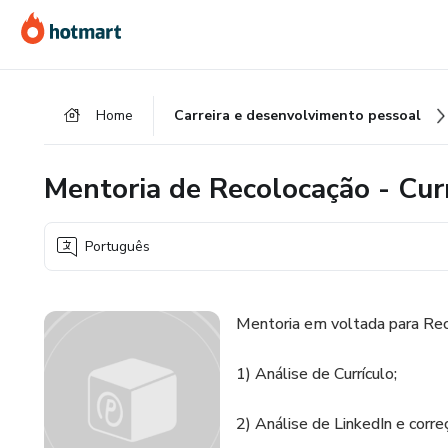
Ir
Ir
Ir
para
para
para
o
o
o
conteúdo
pagamento
rodapé
Home
Carreira e desenvolvimento pessoal
principal
Mentoria de Recolocação - Curr
Português
Mentoria em voltada para Rec
1) Análise de Currículo;
2) Análise de LinkedIn e corr