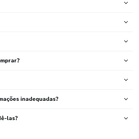
omprar?
rmações inadequadas?
ê-las?