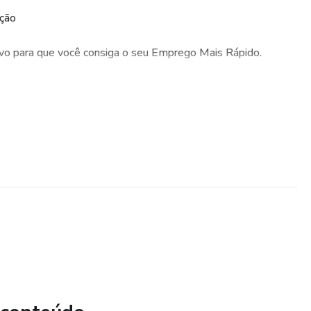
ação
vivo para que você consiga o seu Emprego Mais Rápido.
 line, uma vez na semana, com até 01 hora de duração.