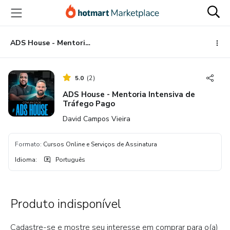
Ir
Ir
Ir
para
para
para
o
o
o
conteúdo
pagamento
rodapé
ADS House - Mentoria Intensiva de Tráfego Pago
principal
5.0
(
2
)
ADS House - Mentoria Intensiva de
Tráfego Pago
David Campos Vieira
Formato
:
Cursos Online e Serviços de Assinatura
Idioma
:
Português
Produto indisponível
Cadastre-se e mostre seu interesse em comprar para o(a)