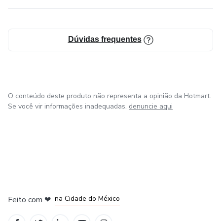
Dúvidas frequentes
O conteúdo deste produto não representa a opinião da Hotmart.
Se você vir informações inadequadas,
denuncie aqui
em Bogotá
em Amsterdam
em Madrid
na Cidade do México
Feito com
❤
em Belo Horizonte