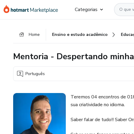
Ir
Ir
Ir
Categorias
para
para
para
o
o
o
conteúdo
pagamento
rodapé
Home
Ensino e estudo acadêmico
Educa
principal
Mentoria - Despertando minha 
Português
Teremos 04 encontros de 01h
sua criatividade no idioma.
Saber falar de tudo!! Saber Or