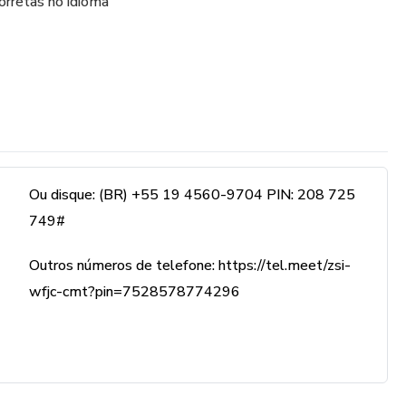
orretas no idioma
Ou disque: ‪(BR) +55 19 4560-9704‬ PIN: ‪208 725
749‬#
Outros números de telefone: https://tel.meet/zsi-
wfjc-cmt?pin=7528578774296