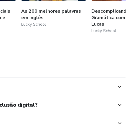
ciais
As 200 melhores palavras
Descomplicando 
o e
em inglês
Gramática com T
Lucas
Lucky School
Lucky School
clusão digital?