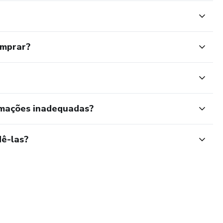
omprar?
rmações inadequadas?
ê-las?