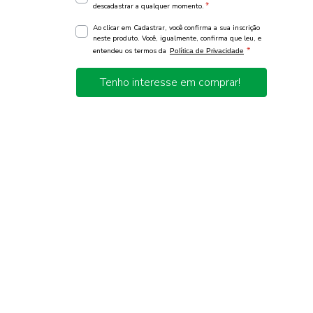
*
descadastrar a qualquer momento.
Ao clicar em Cadastrar, você confirma a sua inscrição
neste produto. Você, igualmente, confirma que leu, e
*
entendeu os termos da
Política de Privacidade
Tenho interesse em comprar!