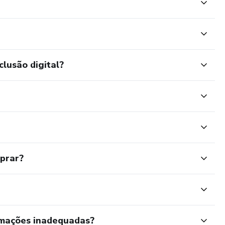
clusão digital?
mprar?
rmações inadequadas?