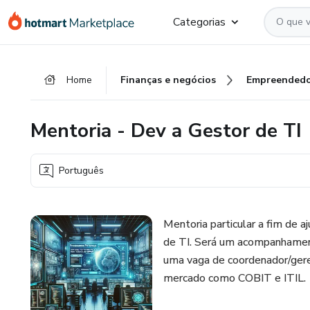
Ir
Ir
Ir
Categorias
para
para
para
o
o
o
conteúdo
pagamento
rodapé
Home
Finanças e negócios
Empreendedo
principal
Mentoria - Dev a Gestor de TI
Português
Mentoria particular a fim de a
de TI. Será um acompanhamento
uma vaga de coordenador/gere
mercado como COBIT e ITIL.