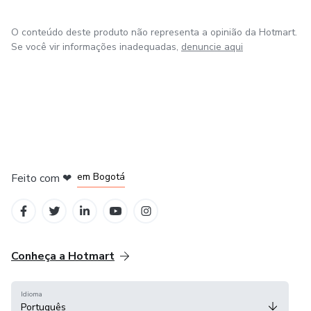
O conteúdo deste produto não representa a opinião da Hotmart.
Se você vir informações inadequadas,
denuncie aqui
em Amsterdam
em Madrid
em Bogotá
Feito com
❤
em Belo Horizonte
na Cidade do México
Conheça a Hotmart
Idioma
Português