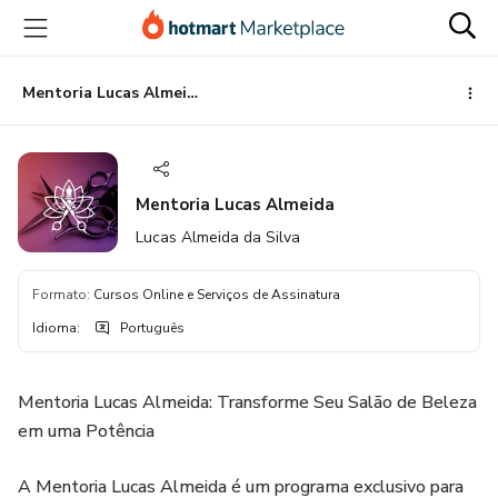
Ir
Ir
Ir
para
para
para
o
o
o
conteúdo
pagamento
rodapé
Mentoria Lucas Almeida
principal
Mentoria Lucas Almeida
Lucas Almeida da Silva
Formato
:
Cursos Online e Serviços de Assinatura
Idioma
:
Português
Mentoria Lucas Almeida: Transforme Seu Salão de Beleza
em uma Potência
A Mentoria Lucas Almeida é um programa exclusivo para