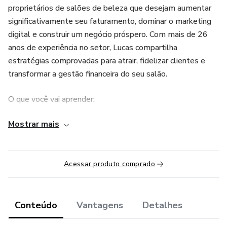
proprietários de salões de beleza que desejam aumentar
significativamente seu faturamento, dominar o marketing
digital e construir um negócio próspero. Com mais de 26
anos de experiência no setor, Lucas compartilha
estratégias comprovadas para atrair, fidelizar clientes e
transformar a gestão financeira do seu salão.
O que você vai aprender:
Mostrar mais
• Técnicas para atrair e manter uma base de clientes fiel
• Como usar o Instagram e outras plataformas digitais para
expandir sua presença
Acessar produto comprado
• Gestão eficiente para aumentar o faturamento do seu
salão
Conteúdo
Vantagens
Detalhes