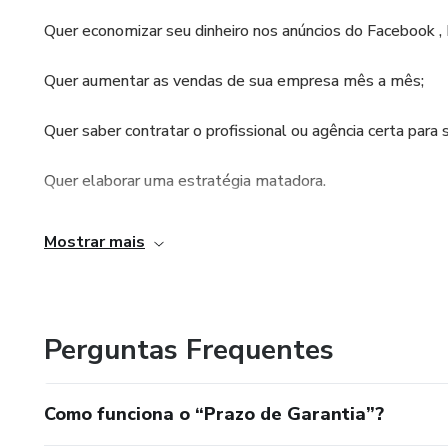
as melhores ferramentas para otimizar seu tempo e aume
Quer economizar seu dinheiro nos anúncios do Facebook ,
Estratégia Matadora
Quer aumentar as vendas de sua empresa mês a mês;
Qual a melhor estratégia para alcançar seu objetivo, alav
Quer saber contratar o profissional ou agência certa para s
*“Este produto não garante a obtenção de resultados. Q
Quer elaborar uma estratégia matadora.
deve ser interpretada como uma garantia de resultados”.
MENTORIA REALIZADA POR QUEM POSSUI EXPERI
Mostrar mais
Mais de 43.800 horas de tráfego digital;
Mais de 3.000 campanhas de alto nível públicadas;
Perguntas Frequentes
Mais de 300 empresas em gerenciamento digital;
Como funciona o “Prazo de Garantia”?
Mais de 1 milhão em vendas realizadas;