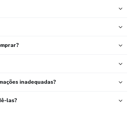
omprar?
rmações inadequadas?
ê-las?