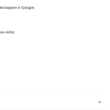
ntar seu lucro.
 Instagram e Google;
ancar suas vendas e obter o lucro versos investimento.
eu nicho;
ualquer referência ao desempenho de uma estratégia não
ÊNCIA E ENTENDE DO ASSUNTO