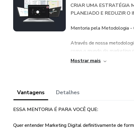
CRIAR UMA ESTRATÉGIA 
PLANEJADO E REDUZIR O 
Mentoria pela Metodologia -
Através de nossa metodologia
como o mundo do marketing di
funcionamento.
Mostrar mais
Sua Estratégia Matadora - 40
O próximo passo é desenvolve
Vantagens
Detalhes
respondido antes da mentoria
ESSA MENTORIA É PARA VOCÊ QUE:
Conversa e Ferramentas - 20
Quer entender Marketing Digital definitivamente de form
Por fim, apresentamos um le