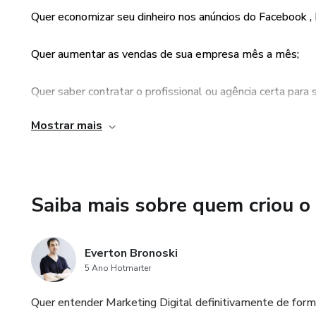
leads e redes sociais, além de
Quer economizar seu dinheiro nos anúncios do Facebook ,
Quer aumentar as vendas de sua empresa mês a mês;
Quer saber contratar o profissional ou agência certa para s
Mostrar mais
Quer elaborar uma estratégia matadora.
2 Horas de Mentoria
Saiba mais sobre quem criou o
Voltadas para seu negócio e suas necessidades, de forma
Comece a gerar engajamento e aumente seus lucros.
Everton Bronoski
Conhecimento Digital
5 Ano Hotmarter
Como você pode vender mais gastando pouco nas principa
Quer entender Marketing Digital definitivamente de form