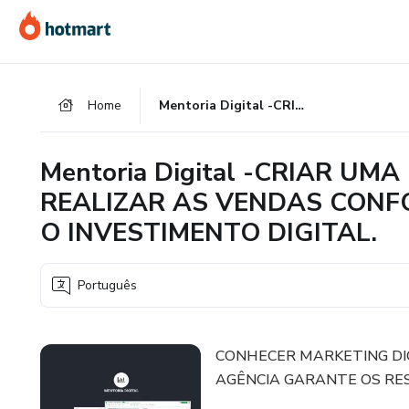
Ir
Ir
Ir
para
para
para
o
o
o
conteúdo
pagamento
rodapé
Home
Mentoria Digital -CRIAR UMA ESTRATÉGIA MATADORA, REALIZAR AS VENDAS CONFORME O PLANEJADO E REDUZIR O INVESTIMENTO DIGITAL.
principal
Mentoria Digital -CRIAR U
REALIZAR AS VENDAS CONF
O INVESTIMENTO DIGITAL.
Português
CONHECER MARKETING DI
AGÊNCIA GARANTE OS RE