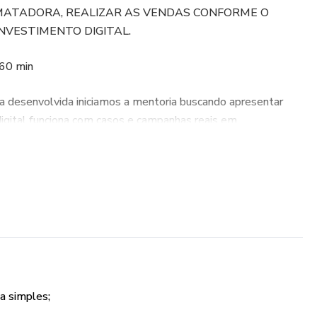
MATADORA, REALIZAR AS VENDAS CONFORME O
INVESTIMENTO DIGITAL.
 60 min
 desenvolvida iniciamos a mentoria buscando apresentar
gital funciona com casos e campanhas reais em
 min
r sua estratégia digital embasado no questionário
.
 min
a simples;
que de ferramentas de monitoramento e gestão dos seus