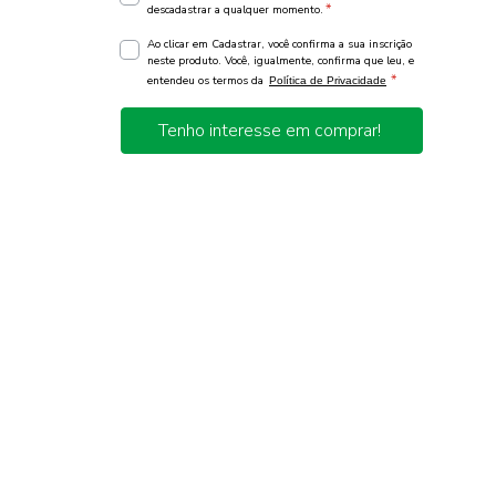
*
descadastrar a qualquer momento.
Ao clicar em Cadastrar, você confirma a sua inscrição
neste produto. Você, igualmente, confirma que leu, e
*
entendeu os termos da
Política de Privacidade
Tenho interesse em comprar!