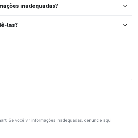
rmações inadequadas?
ê-las?
art. Se você vir informações inadequadas,
denuncie aqui