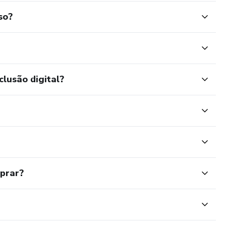
so?
clusão digital?
mprar?