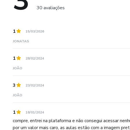
3
30 avaliações
1
15/03/2026
JONATAS
1
28/02/2024
JOÃO
3
23/02/2024
JOÃO
1
18/01/2024
compre, entrei na plataforma e não consegui acessar nen
por um valor mais caro, as aulas estão com a imagem preta