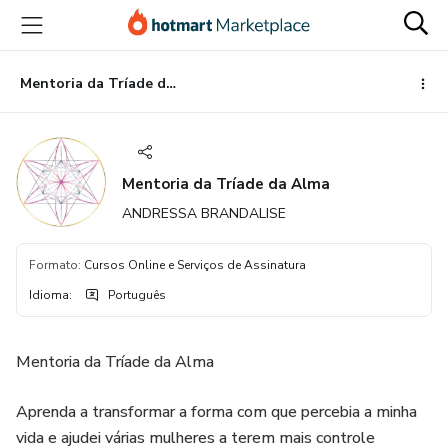
Ir
Ir
Ir
para
para
para
o
o
o
conteúdo
pagamento
rodapé
Mentoria da Tríade da Alma
principal
Mentoria da Tríade da Alma
ANDRESSA BRANDALISE
Formato
:
Cursos Online e Serviços de Assinatura
Idioma
:
Português
Mentoria da Tríade da Alma
Aprenda a transformar a forma com que percebia a minha
vida e ajudei várias mulheres a terem mais controle