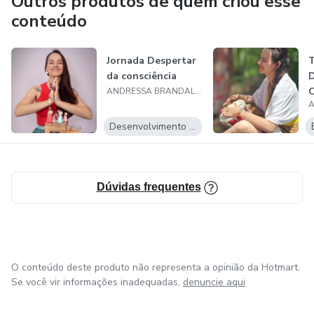
Outros produtos de quem criou esse
conteúdo
Jornada Despertar
T
da consciência
D
C
ANDRESSA BRANDALISE
Desenvolvimento Pessoal
Dúvidas frequentes
O conteúdo deste produto não representa a opinião da Hotmart.
Se você vir informações inadequadas,
denuncie aqui