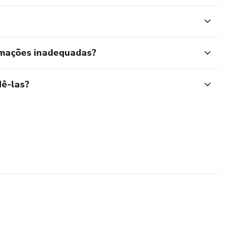
rmações inadequadas?
ê-las?