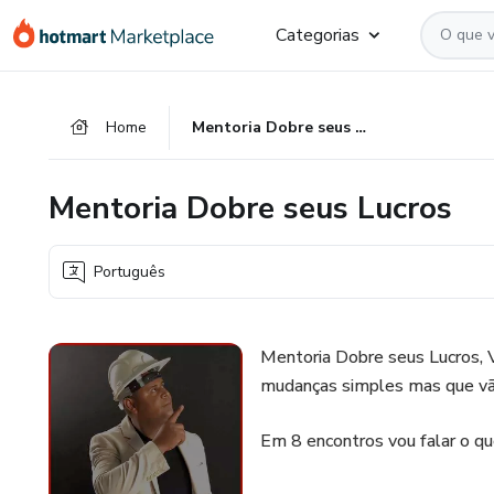
Ir
Ir
Ir
Categorias
para
para
para
o
o
o
conteúdo
pagamento
rodapé
Home
Mentoria Dobre seus Lucros
principal
Mentoria Dobre seus Lucros
Português
Mentoria Dobre seus Lucros, V
mudanças simples mas que vão
Em 8 encontros vou falar o qu