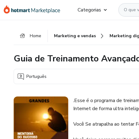
Ir
Ir
Ir
Categorias
para
para
para
o
o
o
conteúdo
pagamento
rodapé
Home
Marketing e vendas
Marketing dig
principal
Guia de Treinamento Avançad
Português
.Esse é o programa de treina
Internet de forma ultra intelig
Você Se atrapalha ao tentar F