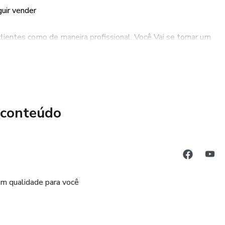
guir vender
ientes como de maneira profissional. Você Vai se tornar um
de "vender sem vender".
ria esse GUIA DE TREINAMENTO VAI TE ENSINAR TUDO
 conteúdo
m qualidade para você