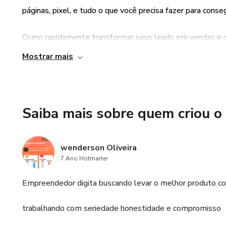
páginas, pixel, e tudo o que você precisa fazer para conse
Como rapidamente transformar seus leads em vendas e cl
mestre na arte “de vender sem esforço”. Nós chamamos 
Mostrar mais
Se você esta com sem ter os resultados que gosta
PARA VOCÊ ALCANÇAR O TOPO
Saiba mais sobre quem criou o
wenderson Oliveira
7 Ano Hotmarter
Empreendedor digita buscando levar o melhor produto co
trabalhando com seriedade honestidade e compromisso