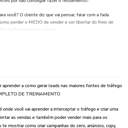
entes por não conseguir fazer o fechamento?
a você? O cliente diz que vai pensar, falar com a fada
Como perder o MEDO de vender e ser libertar do freio de
lta performance nas vendas.
ogo" nas vendas para aumentar o seu padrão de vida.?
a performance sempre que você quiser para ser altamente
 no GUIA COMPLETO DE TREINAMENTO
r aprender a como gerar leads nas maiores fontes de tráfego
A COMPLETO DE TREINAMENTO
 !!
 onde você vai aprender a interceptar o tráfego e criar uma
entar as vendas e também poder vender mais para os
 te mostrar como criar campanhas do zero, anúncios, copy,