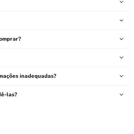
comprar?
rmações inadequadas?
ê-las?