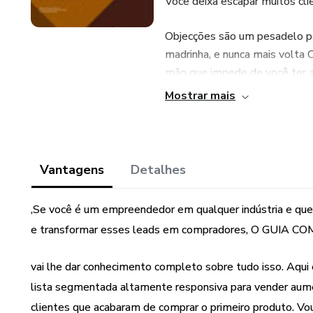
Você deixa escapar muitos cli
Objecções são um pesadelo par
madrinha, e nunca mais volta 
mão que impede de você ter a
Mostrar mais
Como elevar o nível do seu "j
Como entrar em estado de alt
persuasivo.?
Vantagens
Detalhes
Confira tudo isso e mais
,Se você é um empreendedor em qualquer indústria e que
e transformar esses leads em compradores, O GUI
E NÃO PERCA MAIS VENDAS
vai lhe dar conhecimento completo sobre tudo isso. Aqui é
lista segmentada altamente responsiva para vender aum
clientes que acabaram de comprar o primeiro produto. Vou