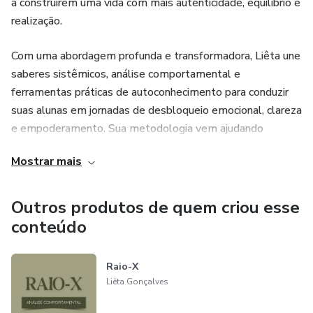
a construírem uma vida com mais autenticidade, equilíbrio e
Amplexa Mentoria é para quem está pronta para
realização.
abandonar o roteiro herdado e criar um destino próprio:
leve, consciente e alinhado.
Com uma abordagem profunda e transformadora, Liêta une
saberes sistêmicos, análise comportamental e
Não é terapia.
ferramentas práticas de autoconhecimento para conduzir
suas alunas em jornadas de desbloqueio emocional, clareza
É transformação sistêmica com direção.
e empoderamento. Sua metodologia vem ajudando
mulheres que hoje se reconhecem mais confiantes,
Mostrar mais
presentes e alinhadas com seus valores e desejos reais.
Ela credita que uma mulher livre é aquela que conhece
Outros produtos de quem criou esse
suas raízes, honra sua história e escolhe, com consciência, o
conteúdo
caminho que deseja trilhar.
Raio-X
Liêta Gonçalves