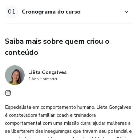
✅ reconhecer padrões emocionais que vêm do seu sistema
01
Cronograma do curso
✅ desamarrar lealdades inconscientes
✅ fortalecer limites saudáveis e autonomia
Saiba mais sobre quem criou o
conteúdo
✅ ressignificar a relação com sua história
✅ reorganizar forças internas para prosperar
Liêta Gonçalves
2 Ano Hotmarter
Nesta mentoria, você recupera o lugar certo na sua vida:
mulher adulta, consciente e livre.
Especialista em comportamento humano, Liêta Gonçalves
Você sai com clareza prática, não só com insights. Aprende
é consteladora familiar, coach e treinadora
a agir diferente sem culpa, a se posicionar sem medo e a
comportamental com uma missão clara: ajudar mulheres a
construir vínculos sem carregar o que não te pertence.
se libertarem das inseguranças que travam seu potencial e