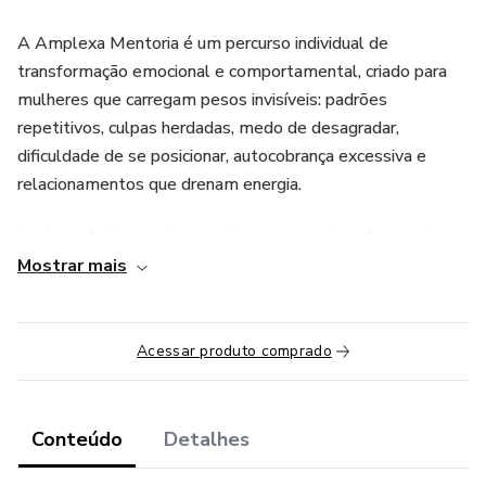
A Amplexa Mentoria é um percurso individual de
transformação emocional e comportamental, criado para
mulheres que carregam pesos invisíveis: padrões
repetitivos, culpas herdadas, medo de desagradar,
dificuldade de se posicionar, autocobrança excessiva e
relacionamentos que drenam energia.
Aqui, você não recebe conselhos prontos. Você aprende a
Mostrar mais
enxergar suas raízes, identificar dinâmicas familiares
ocultas e compreender como elas moldam sua vida hoje —
escolhas, autoestima, relacionamentos, dinheiro e
propósito.
Acessar produto comprado
Com base em Constelação Familiar, análise
comportamental e coaching sistêmico, você será conduzida
Conteúdo
Detalhes
a: