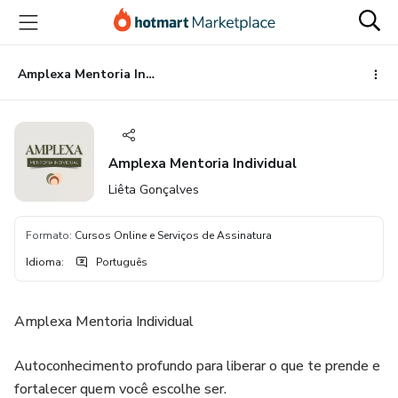
Ir
Ir
Ir
para
para
para
o
o
o
conteúdo
pagamento
rodapé
Amplexa Mentoria Individual
principal
Amplexa Mentoria Individual
Liêta Gonçalves
Formato
:
Cursos Online e Serviços de Assinatura
Idioma
:
Português
Amplexa Mentoria Individual
Autoconhecimento profundo para liberar o que te prende e
fortalecer quem você escolhe ser.