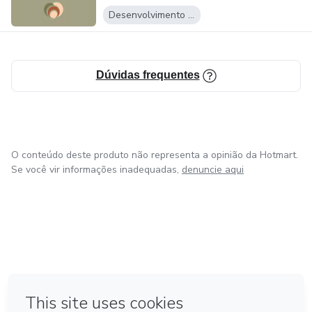
Desenvolvimento Pessoal
Dúvidas frequentes
O conteúdo deste produto não representa a opinião da Hotmart.
Se você vir informações inadequadas,
denuncie aqui
em Amsterdam
em Madrid
em Bogotá
Feito com
❤