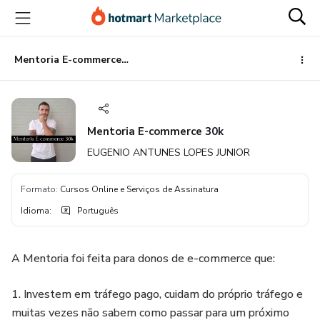
Ir
Ir
Ir
para
para
para
o
o
o
conteúdo
pagamento
rodapé
Mentoria E-commerce 30k
principal
Mentoria E-commerce 30k
EUGENIO ANTUNES LOPES JUNIOR
Formato
:
Cursos Online e Serviços de Assinatura
Idioma
:
Português
A Mentoria foi feita para donos de e-commerce que:
1. Investem em tráfego pago, cuidam do próprio tráfego e
muitas vezes não sabem como passar para um próximo