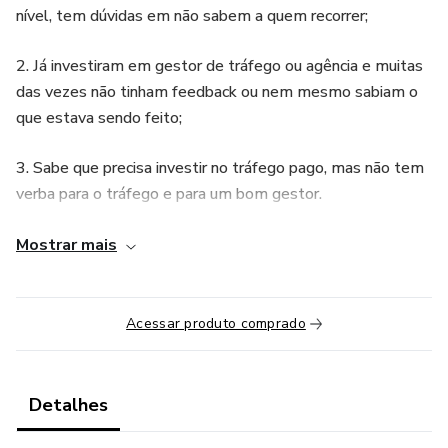
nível, tem dúvidas em não sabem a quem recorrer;
2. Já investiram em gestor de tráfego ou agência e muitas
das vezes não tinham feedback ou nem mesmo sabiam o
que estava sendo feito;
3. Sabe que precisa investir no tráfego pago, mas não tem
verba para o tráfego e para um bom gestor.
Pensando nisso, montei a mentoria, para ser alguém a
Mostrar mais
quem você possa recorrer. Você vai aprender toda a
Metodologia da Papo de Ads e levar o seu e-commerce
ao faturamento de 30k
Acessar produto comprado
Veja como será nossa mentoria 👇
Detalhes
✔️ Será um período de 3 meses.