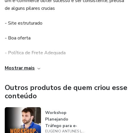
um e-commerce obter sucesso e ser consistente, precisa
de alguns pilares crucias
- Site estruturado
- Boa oferta
- Política de Frete Adequada
- Planejamento
Mostrar mais
- Multicanal
Outros produtos de quem criou esse
conteúdo
Além da gestão de tráfego para e-commerce, temos
também nossas mentorias para gestores de tráfego e
consultorias para donos de e-commerce
Workshop
Planejando
Tráfego para e-
EUGENIO ANTUNES LOPES JUNIOR
commerce