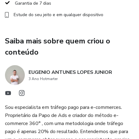
Garantia de 7 dias
✔️Teremos um encontro semanal de uma hora em grupo.
Estude do seu jeito e em qualquer dispositivo
✔️Grupo no WhatsApp para tirarmos dúvidas.
✔️Todas as aulas são gravadas para você assistir quantas
Saiba mais sobre quem criou o
vezes quiser.
conteúdo
EUGENIO ANTUNES LOPES JUNIOR
3 Ano Hotmarter
Sou especialista em tráfego pago para e-commerces.
Proprietário da Papo de Ads e criador do método e-
commerce 360° , com uma metodologia onde tráfego
pago é apenas 20% do resultado. Entendemos que para