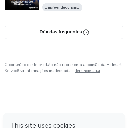
Empreendedorismo Digital
Dúvidas frequentes
O conteúdo deste produto não representa a opinião da Hotmart.
Se você vir informações inadequadas,
denuncie aqui
em Bogotá
em Amsterdam
em Madrid
na Cidade do México
Feito com
❤