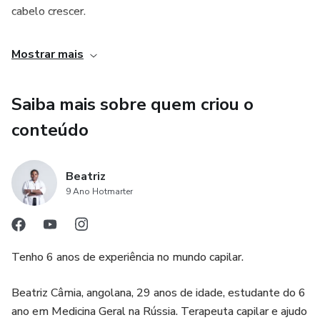
cabelo crescer.
Não sabes adaptar o cuidado do cabelo com a tua rotina
Mostrar mais
diária;
Saiba mais sobre quem criou o
Queres saber como manipular o teu cabelo jeito certo;
conteúdo
Que tens um cabelo opaco ou com frizz;
Beatriz
Queres acabar com a caspa
9 Ano Hotmarter
Tenho 6 anos de experiência no mundo capilar.
Beatriz Câmia, angolana, 29 anos de idade, estudante do 6
ano em Medicina Geral na Rússia. Terapeuta capilar e ajudo