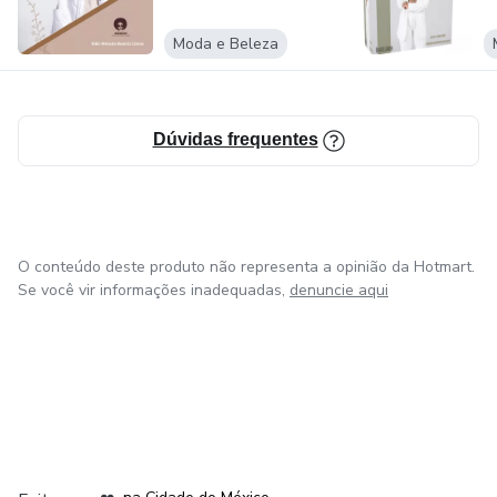
Moda e Beleza
Dúvidas frequentes
O conteúdo deste produto não representa a opinião da Hotmart.
Se você vir informações inadequadas,
denuncie aqui
em Bogotá
em Amsterdam
em Madrid