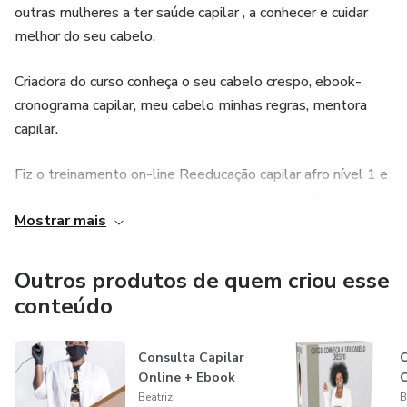
outras mulheres a ter saúde capilar , a conhecer e cuidar
melhor do seu cabelo.
Criadora do curso conheça o seu cabelo crespo, ebook-
cronograma capilar, meu cabelo minhas regras, mentora
capilar.
Fiz o treinamento on-line Reeducação capilar afro nível 1 e
o curso cresposaudave pela academia Jornada Capilar com
Mostrar mais
a tricologista Dina Moreira.(Angolana)
Fiz curso de cronograma capilar da tricologista Cris
Outros produtos de quem criou esse
Mendanha(Brasileira)
conteúdo
Consulta Capilar
Online + Ebook
C
Beatriz
B