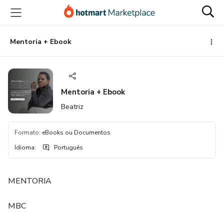
Ir
Ir
Ir
para
para
para
o
o
o
conteúdo
pagamento
rodapé
Mentoria + Ebook
principal
Mentoria + Ebook
Beatriz
Formato
:
eBooks ou Documentos
Idioma
:
Português
MENTORIA
MBC