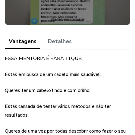
cabelo crescer.
-Não sabes adaptar o cuidado do cabelo com a tua rotina
diária;
Vantagens
Detalhes
-Queres saber como manipular o teu cabelo jeito certo;
ESSA MENTORIA É PARA TI QUE:
-Que tens um cabelo opaco ou com frizz;
-Queres acabar com a caspa.
Estás em busca de um cabelo mais saudável;
Queres ter um cabelo lindo e com brilho;
Estás cansada de tentar vários métodos e não ter
resultados;
Queres de uma vez por todas descobrir como fazer o seu