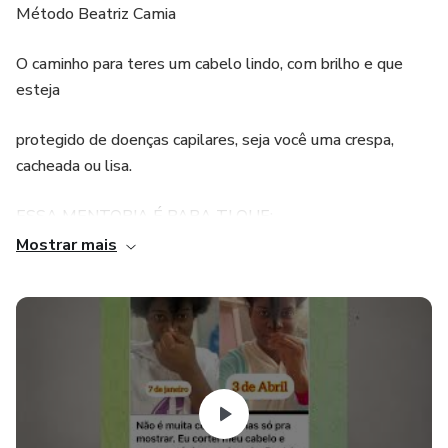
Método Beatriz Camia
O caminho para teres um cabelo lindo, com brilho e que
esteja
protegido de doenças capilares, seja você uma crespa,
cacheada ou lisa.
ESSA MENTORIA É PARA TI QUE:
Mostrar mais
-Estás em busca de um cabelo mais saudável;
-Queres ter um cabelo lindo e com brilho;
-Estás cansada de tentar vários métodos e não ter
resultados;
-Queres de uma vez por todas descobrir como fazer o seu