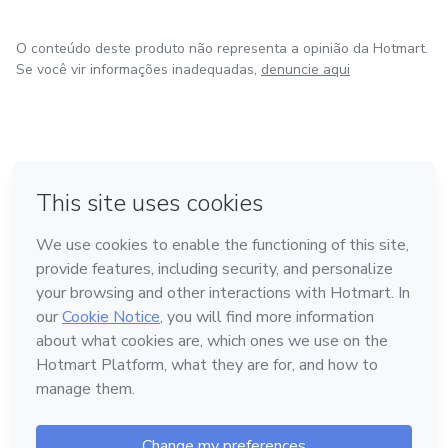
O conteúdo deste produto não representa a opinião da Hotmart.
Se você vir informações inadequadas,
denuncie aqui
em Bogotá
em Amsterdam
em Madrid
na Cidade do México
Feito com
❤
em Belo Horizonte
Conheça a Hotmart
Idioma
Português