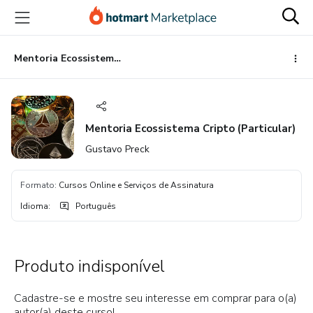
Ir
Ir
Ir
para
para
para
o
o
o
conteúdo
pagamento
rodapé
Mentoria Ecossistema Cripto (Particular)
principal
Mentoria Ecossistema Cripto (Particular)
Gustavo Preck
Formato
:
Cursos Online e Serviços de Assinatura
Idioma
:
Português
Produto indisponível
Cadastre-se e mostre seu interesse em comprar para o(a)
autor(a) deste curso!