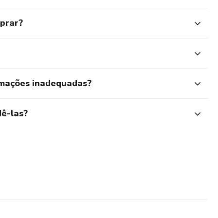
mprar?
rmações inadequadas?
ê-las?