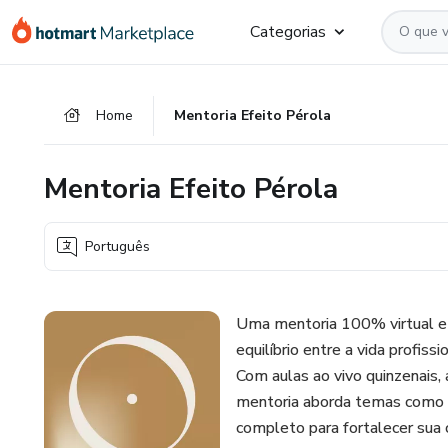
Ir
Ir
Ir
Categorias
para
para
para
o
o
o
conteúdo
pagamento
rodapé
Home
Mentoria Efeito Pérola
principal
Mentoria Efeito Pérola
Português
Uma mentoria 100% virtual e 
equilíbrio entre a vida profis
Com aulas ao vivo quinzenais, 
mentoria aborda temas como e
completo para fortalecer sua 