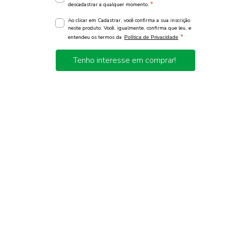
*
descadastrar a qualquer momento.
Ao clicar em Cadastrar, você confirma a sua inscrição
neste produto. Você, igualmente, confirma que leu, e
*
entendeu os termos da
Política de Privacidade
Tenho interesse em comprar!