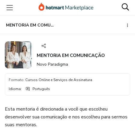
Ir
Ir
Ir
para
para
para
o
o
o
conteúdo
pagamento
rodapé
MENTORIA EM COMUNICAÇÃO
principal
MENTORIA EM COMUNICAÇÃO
Novo Paradigma
Formato
:
Cursos Online e Serviços de Assinatura
Idioma
:
Português
Esta mentoria é direcionada a você que escolheu
desenvolver sua comunicação e nos escolheu para sermos
suas mentoras.