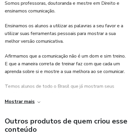
progresso. Esse suporte adicional garantirá que você esteja
Somos professoras, doutoranda e mestre em Direito e
ensinamos comunicação.
sempre motivado e engajado em seu desenvolvimento de
comunicação.
Ensinamos os alunos a utilizar as palavras a seu favor e a
utilizar suas ferramentas pessoais para mostrar a sua
melhor versão comunicativa.
Afirmamos que a comunicação não é um dom e sim treino.
E que a maneira correta de treinar faz com que cada um
aprenda sobre si e mostre a sua melhora ao se comunicar.
Temos alunos de todo o Brasil que já mostram seus
resultados nos seus relacionamentos pessoais e
Mostrar mais
profissionais.
Por meio de aulas, com duração de 70 minutos, o aluno
Outros produtos de quem criou esse
inicia seu caminho para sua melhor versão comunicativa.
conteúdo