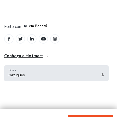
em Amsterdam
em Madrid
em Bogotá
Feito com
❤
em Belo Horizonte
na Cidade do México
Conheça a Hotmart
Idioma
Português