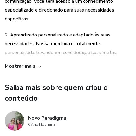
comunicação. Você terá acesso a um conhecimento
especializado e direcionado para suas necessidades
específicas.
2. Aprendizado personalizado e adaptado às suas
necessidades: Nossa mentoria é totalmente
personalizada, levando em consideração suas metas,
objetivos e desafios individuais. As mentoras irão trabalhar
Mostrar mais
de forma individualizada com você, identificando suas áreas
de melhoria e desenvolvendo estratégias e técnicas para
Saiba mais sobre quem criou o
aprimorar sua comunicação.
conteúdo
3. Suporte contínuo e acompanhamento: Além das
sessões de mentoria, você terá suporte contínuo das
Novo Paradigma
mentoras ao longo do processo. Elas estarão disponíveis
6 Ano Hotmarter
para tirar dúvidas, fornecer feedback e acompanhar seu