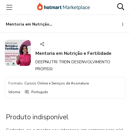
Ir
Ir
Ir
para
para
para
o
o
o
conteúdo
pagamento
rodapé
Mentoria em Nutrição e Fertilidade
principal
Mentoria em Nutrição e Fertilidade
DEEPNUTRI TREIN DESENVOLVIMENTO
PROFISSI
Formato
:
Cursos Online e Serviços de Assinatura
Idioma
:
Português
Produto indisponível