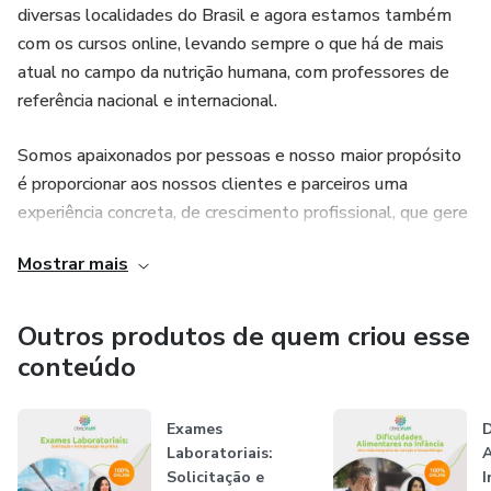
diversas localidades do Brasil e agora estamos também
com os cursos online, levando sempre o que há de mais
atual no campo da nutrição humana, com professores de
referência nacional e internacional.
Somos apaixonados por pessoas e nosso maior propósito
é proporcionar aos nossos clientes e parceiros uma
experiência concreta, de crescimento profissional, que gere
impacto positivo na vida profissional e pessoal do
Mostrar mais
profissional da nutrição. Acreditamos no poder
transformador da educação e da redes de network, que se
estabelecem em nossos cursos.
Outros produtos de quem criou esse
conteúdo
Apostamos fortemente na valorização da profissão do
nutricionista, cuja missão é das mais relevantes para o bem
Exames
D
estar e saúde humana.
Laboratoriais:
A
Solicitação e
I