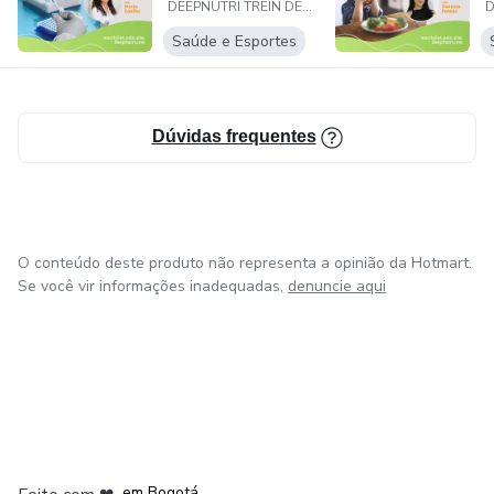
Buscamos assim, o aprimoramento constante dos nossos
DEEPNUTRI TREIN DESENVOLVIMENTO PROFISSI
Interpretação na
cursos e treinamentos, trazendo profissionais altamente
Prática
Saúde e Esportes
qualificados e atualizados com o que há de mais atual no
campo do conhecimento.
Dúvidas frequentes
O conteúdo deste produto não representa a opinião da Hotmart.
Se você vir informações inadequadas,
denuncie aqui
em Amsterdam
em Madrid
em Bogotá