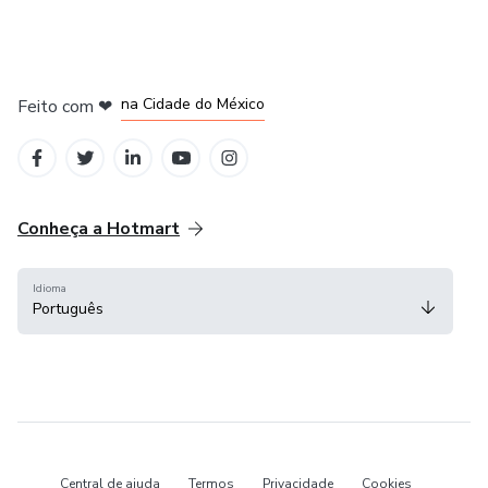
em Bogotá
em Amsterdam
em Madrid
na Cidade do México
Feito com
❤
em Belo Horizonte
Conheça a Hotmart
Idioma
Português
Central de ajuda
Termos
Privacidade
Cookies