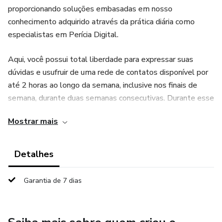
proporcionando soluções embasadas em nosso
conhecimento adquirido através da prática diária como
especialistas em Perícia Digital.
Aqui, você possui total liberdade para expressar suas
dúvidas e usufruir de uma rede de contatos disponível por
até 2 horas ao longo da semana, inclusive nos finais de
semana, durante duas semanas consecutivas. Durante esse
período, terá a oportunidade de colocar em prática o
Mostrar mais
conhecimento adquirido durante a mentoria, adaptando-o
conforme suas necessidades específicas.
Detalhes
A área de Perícia Digital demanda profissionais
especializados, e através de um sólido network, você
Garantia de 7 dias
poderá explorar um universo de possibilidades em
constante crescimento. Torne-se um especialista acima da
média.