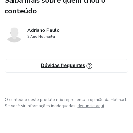
Saiba mais sobre quem criou o
Para mais informações e para iniciar sua jornada de
conteúdo
aprendizado, entre em contato conosco via direct no
Instagram: @ap.peritoforense ou através do nosso chat na
Adriano Paulo
plataforma Hotmart. Estamos prontos para auxiliá-lo na
2 Ano Hotmarter
busca pelo conhecimento e excelência na Perícia Digital.
Dúvidas frequentes
O conteúdo deste produto não representa a opinião da Hotmart.
Se você vir informações inadequadas,
denuncie aqui