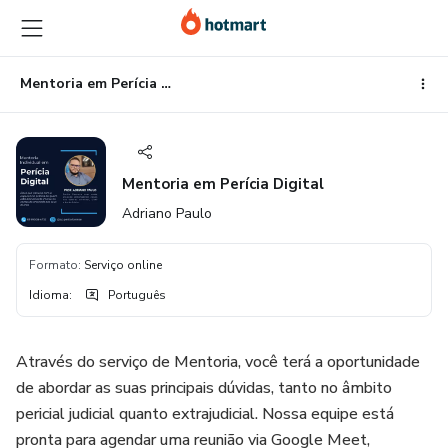
Ir
Ir
Ir
para
para
para
o
o
o
conteúdo
pagamento
rodapé
Mentoria em Perícia Digital
principal
Mentoria em Perícia Digital
Adriano Paulo
Formato
:
Serviço online
Idioma
:
Português
Através do serviço de Mentoria, você terá a oportunidade
de abordar as suas principais dúvidas, tanto no âmbito
pericial judicial quanto extrajudicial. Nossa equipe está
pronta para agendar uma reunião via Google Meet,