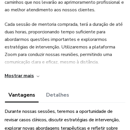
caminhos que nos levarão ao aprimoramento profissional e
ao melhor atendimento aos nossos clientes.
Cada sessão de mentoria comprada, terá a duração de até
duas horas, proporcionando tempo suficiente para
abordarmos questões importantes e explorarmos
estratégias de intervenção. Utilizaremos a plataforma
Zoom para conduzir nossas reuniões, permitindo uma
comunicação clara e eficaz, mesmo à distância.
Mostrar mais
Durante nosso tempo juntos, vamos explorar diferentes
abordagens, técnicas e estratégias em terapia ocupacional
pediátrica, sempre com o objetivo final de proporcionar o
Vantagens
Detalhes
melhor suporte possível às crianças que atendemos.
Durante nossas sessões, teremos a oportunidade de
Estou muito empolgada com a jornada que temos pela
revisar casos clínicos, discutir estratégias de intervenção,
frente e com as possibilidades de aprendizado e
explorar novas abordagens terapêuticas e refletir sobre
crescimento que ela nos reserva. Juntos, vamos