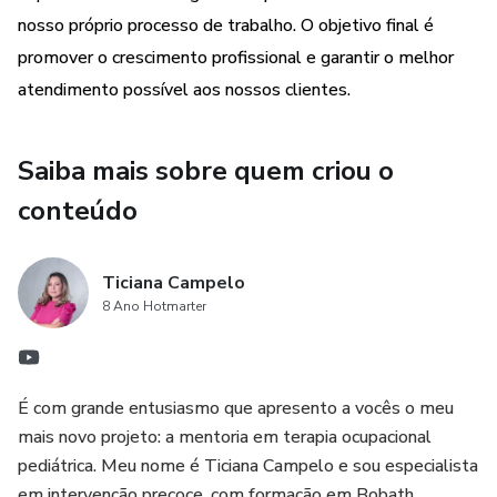
transformar desafios em oportunidades, dúvidas em
nosso próprio processo de trabalho. O objetivo final é
descobertas e sonhos em realizações.
promover o crescimento profissional e garantir o melhor
atendimento possível aos nossos clientes.
Sejam todos muito bem-vindos à nossa mentoria em
terapia ocupacional pediátrica.
Saiba mais sobre quem criou o
Ticiana Campelo
conteúdo
Ticiana Campelo
8 Ano Hotmarter
É com grande entusiasmo que apresento a vocês o meu
mais novo projeto: a mentoria em terapia ocupacional
pediátrica. Meu nome é Ticiana Campelo e sou especialista
em intervenção precoce, com formação em Bobath,