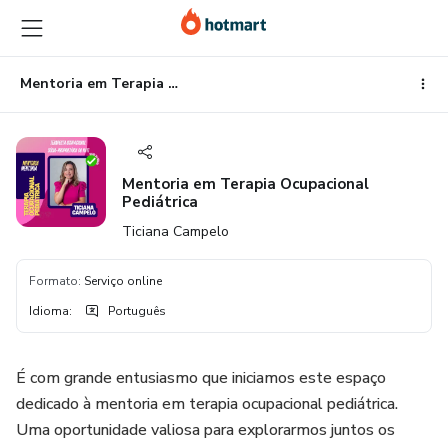
Ir
Ir
Ir
para
para
para
o
o
o
conteúdo
pagamento
rodapé
Mentoria em Terapia Ocupacional Pediátrica
principal
Mentoria em Terapia Ocupacional
Pediátrica
Ticiana Campelo
Formato
:
Serviço online
Idioma
:
Português
É com grande entusiasmo que iniciamos este espaço
dedicado à mentoria em terapia ocupacional pediátrica.
Uma oportunidade valiosa para explorarmos juntos os