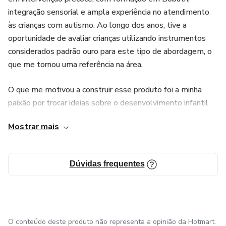
integração sensorial e ampla experiência no atendimento
às crianças com autismo. Ao longo dos anos, tive a
oportunidade de avaliar crianças utilizando instrumentos
considerados padrão ouro para este tipo de abordagem, o
que me tornou uma referência na área.
O que me motivou a construir esse produto foi a minha
paixão por trocar ideias sobre o desenvolvimento infantil
com outros profissionais. Sempre recebi feedbacks
Mostrar mais
positivos de que tenho muita bagagem de informação e
estratégias de intervenção. Com isso em mente, decidi
transformar esse meu ponto forte em cursos, a fim de
Dúvidas frequentes
ajudar ainda mais profissionais da área.
Nesta mentoria, teremos a oportunidade de explorar
juntos diferentes abordagens, técnicas e estratégias em
terapia ocupacional na pediatria. Através de encontros
O conteúdo deste produto não representa a opinião da Hotmart.