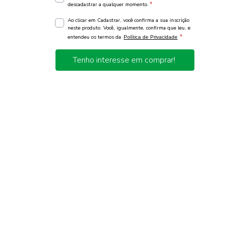
*
descadastrar a qualquer momento.
Ao clicar em Cadastrar, você confirma a sua inscrição
neste produto. Você, igualmente, confirma que leu, e
*
entendeu os termos da
Política de Privacidade
Tenho interesse em comprar!