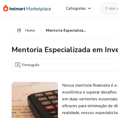
Ir
Ir
Ir
Categorias
para
para
para
o
o
o
conteúdo
pagamento
rodapé
Home
Mentoria Especializada em Investimentos e Redução de Dívidas
principal
Mentoria Especializada em Inv
Português
Nossa mentoria financeira é a
econômica e superar desafios
em duas vertentes essenciais:
eficazes para eliminação de d
realidade, nossos especialista