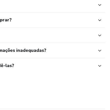
mprar?
rmações inadequadas?
ê-las?